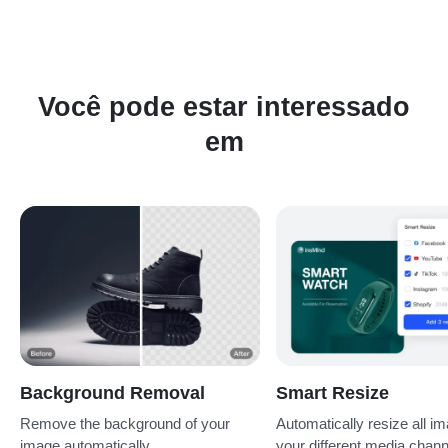
requisitos específicos de diferentes plataformas e aplicativos,
facilitando a integração contínua e mantendo uma qualidade
visual consistente em várias mídias.
Você pode estar interessado
em
Background Removal
Smart Resize
Remove the background of your
Automatically resize all im
image automatically
your different media chan