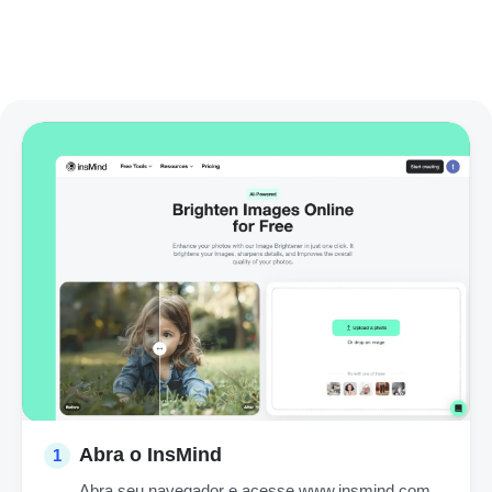
Abra o InsMind
1
Abra seu navegador e acesse www.insmind.com.