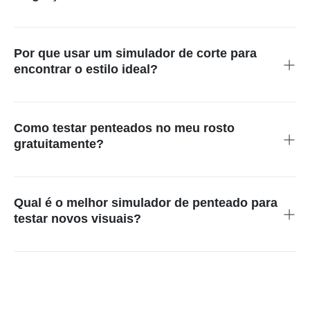
Sim! O simulador de penteado online grátis do insMind é
totalmente gratuito.
Por que usar um simulador de corte para
encontrar o estilo ideal?
Para evitar arrependimentos, visualize o penteado antes de
tomar uma decisão definitiva.
Como testar penteados no meu rosto
gratuitamente?
Basta enviar uma foto e a IA aplicará vários estilos em
segundos.
Qual é o melhor simulador de penteado para
testar novos visuais?
O simulador do insMind oferece prévias de alta qualidade e
aparência realista, garantindo uma experiência superior.