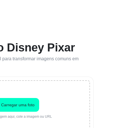
o Disney Pixar
ácil para transformar imagens comuns em
Carregar uma foto
agem aqui, cole a imagem ou URL