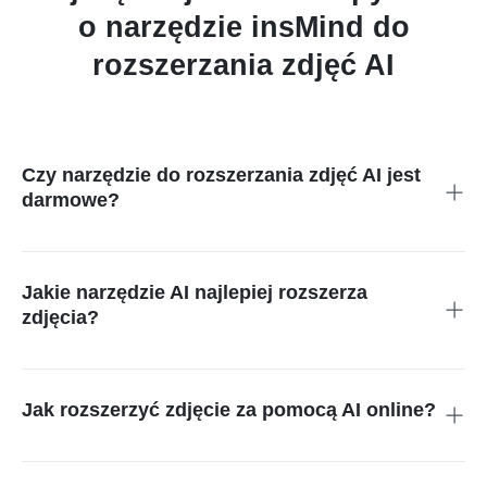
o narzędzie insMind do
rozszerzania zdjęć AI
Czy narzędzie do rozszerzania zdjęć AI jest
darmowe?
Tak, wersja próbna narzędzia jest darmowa. W planie
premium można dodatkowo uzyskać obrazy w wysokiej
rozdzielczości i bez znaku wodnego.
Jakie narzędzie AI najlepiej rozszerza
zdjęcia?
Jeśli szukasz darmowego rozwiązania online, insMind to
najlepszy wybór – szybkie przetwarzanie, realistyczne
wypełnienia i wygoda na wszystkich urządzeniach.
Jak rozszerzyć zdjęcie za pomocą AI online?
Wystarczy przesłać zdjęcie, wybrać rozmiar lub proporcję
rozszerzenia i kliknąć „Rozszerz”. AI analizuje piksele i