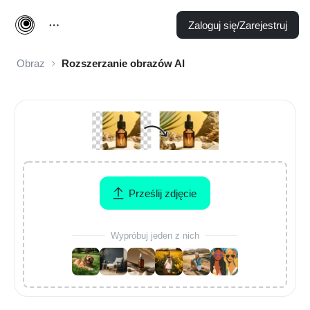
Zaloguj się/Zarejestruj
Obraz
Rozszerzanie obrazów AI
Prześlij zdjęcie
Wypróbuj jeden z nich