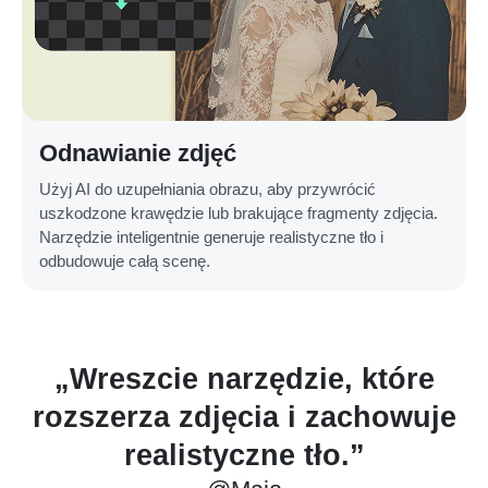
Odnawianie zdjęć
Użyj AI do uzupełniania obrazu, aby przywrócić
uszkodzone krawędzie lub brakujące fragmenty zdjęcia.
Narzędzie inteligentnie generuje realistyczne tło i
odbudowuje całą scenę.
re
„Odkadrowałam cały mój
uje
album ślubny. Czysta magia.”
@Natalia