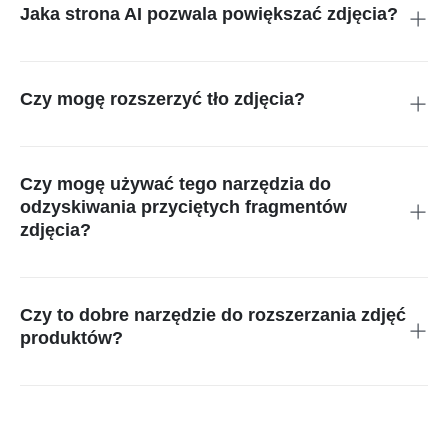
wypełnia przestrzeń pomiędzy nimi na podstawie kontekstu –
Jaka strona AI pozwala powiększać zdjęcia?
tworząc spójny, naturalny obraz.
Wejdź na insmind.com – to narzędzie AI pozwala rozszerzać
tła, poprawiać kompozycję i rozszerzać zdjęcia bez
zniekształceń, w tym także odkadrowywać fotografie.
Czy mogę rozszerzyć tło zdjęcia?
Tak. Funkcja rozszerzania tła inteligentnie odtwarza krawędzie
i puste przestrzenie, zapewniając profesjonalny efekt.
Czy mogę używać tego narzędzia do
odzyskiwania przyciętych fragmentów
zdjęcia?
Oczywiście. To narzędzie AI pozwala przywrócić utracone
fragmenty – wystarczy przesłać zdjęcie, zaznaczyć obszar
do odzyskania i pobrać gotowy plik.
Czy to dobre narzędzie do rozszerzania zdjęć
produktów?
Zdecydowanie tak. Funkcja „rozszerz zdjęcie produktu”
pozwala dostosować grafiki na potrzeby Shopify, Amazona lub
reklam – bez pikselizacji i zniekształceń.