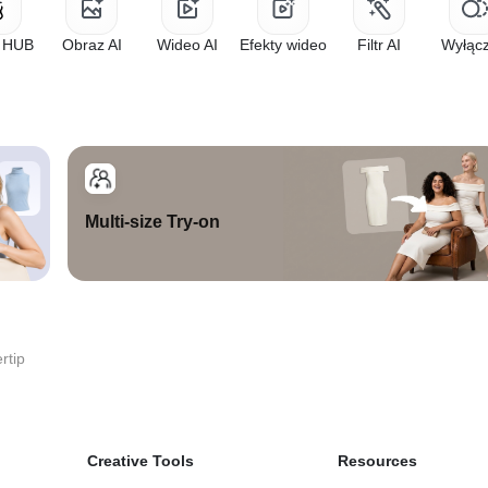
 HUB
Obraz AI
Wideo AI
Efekty wideo
Filtr AI
Wyłącz
Multi-size Try-on
rtip
Creative Tools
Resources