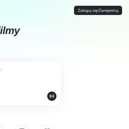
Zaloguj się/Zarejestruj
filmy