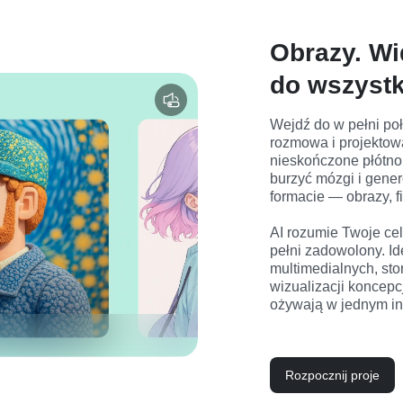
Obrazy. Wi
do wszystk
Wejdź do w pełni poł
rozmowa i projektow
nieskończone płótno
burzyć mózgi i gene
formacie — obrazy, f
AI rozumie Twoje cel
pełni zadowolony. Id
multimedialnych, stor
wizualizacji koncepcj
ożywają w jednym in
Rozpocznij proje