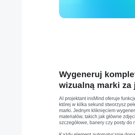
Wygeneruj komplet
wizualną marki za
AI projektant insMind oferuje funkcję
której w kilka sekund stworzysz peł
marki. Jednym kliknięciem wygener
materiałów, takich jak główne zdjęc
szczegółowe, banery czy posty do 
Każdy element automatycznie dopa