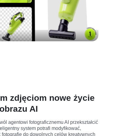
im zdjęciom nowe życie
obrazu AI
zwól agentowi fotograficznemu AI przekształcić 
teligentny system potrafi modyfikować, 
ć fotografie do dowolnych celów kreatywnych 