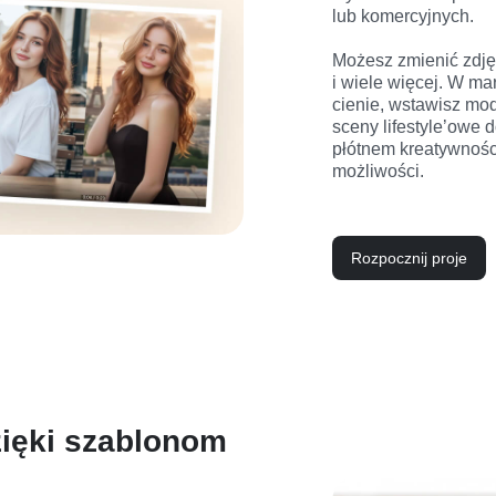
lub komercyjnych.

Możesz zmienić zdjęci
i wiele więcej. W mar
cienie, wstawisz mo
sceny lifestyle’owe 
płótnem kreatywności
możliwości.
Rozpocznij proje
zięki szablonom