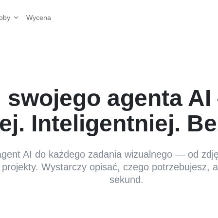
Wycena
oby
 swojego agenta AI
ej. Inteligentniej. B
ent AI do każdego zadania wizualnego — od zdjęć
projekty. Wystarczy opisać, czego potrzebujesz, a 
sekund.