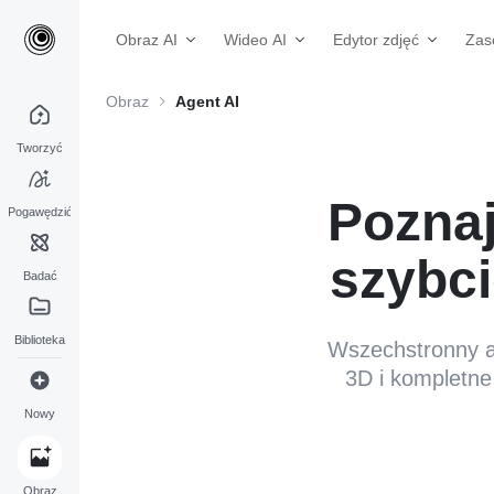
Obraz AI
Wideo AI
Edytor zdjęć
Zas
Obraz
Agent AI
Tworzyć
Poznaj
Pogawędzić
szybci
Badać
Biblioteka
Wszechstronny ag
3D i kompletne 
Nowy
Obraz