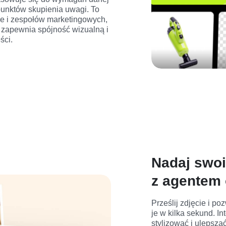
punktów skupienia uwagi. To 
e i zespołów marketingowych, 
 zapewnia spójność wizualną i 
ści.
Nadaj swo
z agentem 
Prześlij zdjęcie i po
je w kilka sekund. In
stylizować i ulepsza