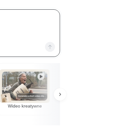
Wideo kreatywne
Model AI
Proj