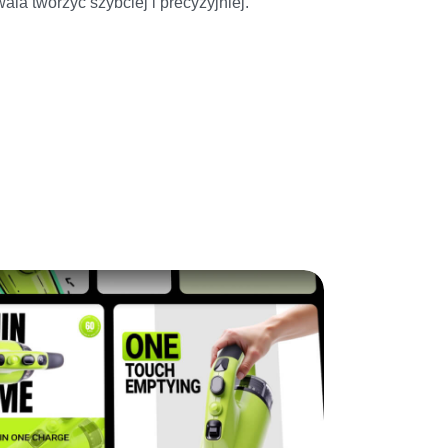
wala tworzyć szybciej i precyzyjniej.