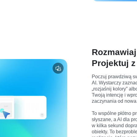
Rozmawiaj.
Projektuj 
Poczuj prawdziwą sw
AI. Wystarczy zaznac
„rozjaśnij kolory” al
Twoją intencję i wp
zaczynania od nowa.
To wspólne płótno pr
słyszane, a AI dla pr
w kilka sekund doprac
obiekty. To bezprob