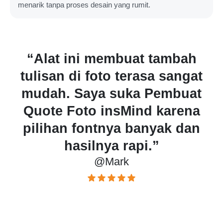
menarik tanpa proses desain yang rumit.
uat tambah
“Pas sekali untuk
erasa sangat
poster motivasi! 
ka Pembuat
kustomisasinya len
Mind karena
antarmukanya 
 banyak dan
dipahami bahkan
api.”
pemula.”
k
@Hernando