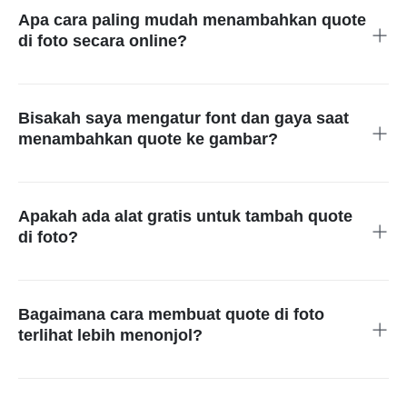
diunduh.
Apa cara paling mudah menambahkan quote
di foto secara online?
Antarmuka insMind mudah digunakan dan menyediakan
banyak opsi kustomisasi untuk hasil yang rapi serta terlihat
profesional. Jadi, insMind bisa jadi pilihan praktis untuk edit
Bisakah saya mengatur font dan gaya saat
foto quotes online.
menambahkan quote ke gambar?
Bisa! Kamu dapat memilih berbagai gaya font, warna, tema,
dan efek agar tulisan cocok dengan suasana foto yang
diinginkan.
Apakah ada alat gratis untuk tambah quote
di foto?
Ada! Alat ini memungkinkan kamu menambahkan tulisan
quote ke foto secara gratis tanpa biaya tersembunyi.
Bagaimana cara membuat quote di foto
terlihat lebih menonjol?
Agar tulisan lebih jelas terbaca, gunakan efek teks seperti
bayangan, garis tepi, dan pengaturan kontras yang tersedia di
alat kami.