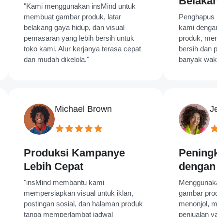
Belakang yan
"Kami menggunakan insMind untuk
membuat gambar produk, latar
Penghapus Latar B
belakang gaya hidup, dan visual
kami dengan cepat 
pemasaran yang lebih bersih untuk
produk, membuat daf
toko kami. Alur kerjanya terasa cepat
bersih dan profesio
dan mudah dikelola."
banyak waktu kami!
Michael Brown
Jessica
Produksi Kampanye
Peningkatan
Lebih Cepat
dengan Alat 
"insMind membantu kami
Menggunakan alat AI
mempersiapkan visual untuk iklan,
gambar produk kam
postingan sosial, dan halaman produk
menonjol, menghasi
tanpa memperlambat jadwal
penjualan yang sign