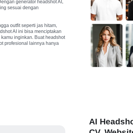
Dengan generator headshot AI, 
ing sesuai dengan 
gga outfit seperti jas hitam, 
shot AI ini bisa menciptakan 
ng kamu inginkan. Buat headshot 
ot profesional lainnya hanya 
AI Headsho
CV, Websit