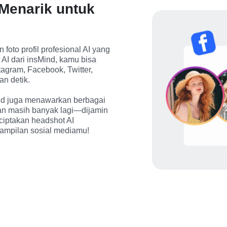
 Menarik untuk
foto profil profesional AI yang 
I dari insMind, kamu bisa 
tagram, Facebook, Twitter, 
 detik. 

Mind juga menawarkan berbagai 
 dan masih banyak lagi—dijamin 
ciptakan headshot AI 
tampilan sosial mediamu!