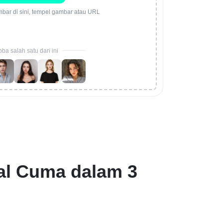
mbar di sini, tempel gambar atau URL
ba salah satu dari ini
al Cuma dalam 3