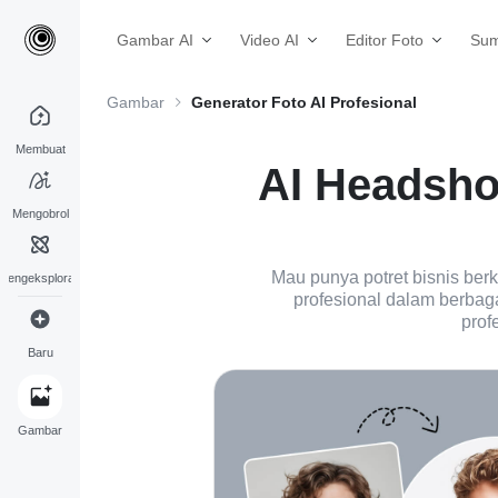
Gambar AI
Video AI
Editor Foto
Sum
Gambar
Generator Foto AI Profesional
Membuat
AI Headshot
Mengobrol
Mau punya potret bisnis berk
Mengeksplorasi
profesional dalam berbag
prof
Baru
Gambar