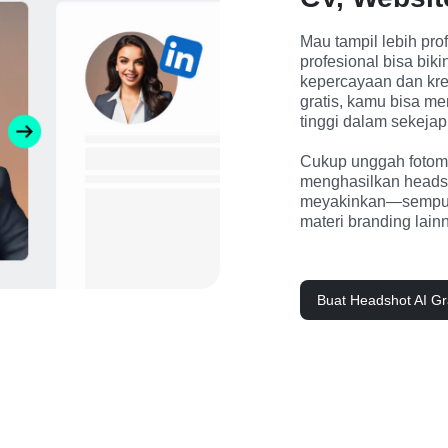
Mau tampil lebih prof
profesional bisa bi
kepercayaan dan kred
gratis, kamu bisa me
tinggi dalam sekejap!
Cukup unggah fotomu,
menghasilkan headsho
meyakinkan—sempurna 
materi branding lain
Buat Headshot AI Gr