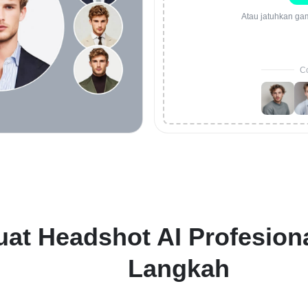
Atau jatuhkan ga
Co
at Headshot AI Profesion
Langkah