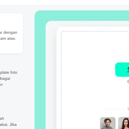
ar dengan
uram atau
plate foto
rbagai
an
bah
akai. Jika