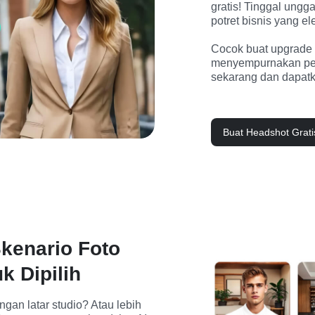
gratis! Tinggal ungga
potret bisnis yang ele
Cocok buat upgrade p
menyempurnakan per
sekarang dan dapatka
Buat Headshot Grat
kenario Foto
k Dipilih
gan latar studio? Atau lebih 