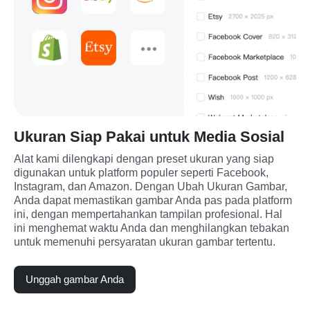
Ukuran Siap Pakai untuk Media Sosial
Alat kami dilengkapi dengan preset ukuran yang siap 
digunakan untuk platform populer seperti Facebook, 
Instagram, dan Amazon. Dengan Ubah Ukuran Gambar, 
Anda dapat memastikan gambar Anda pas pada platform 
ini, dengan mempertahankan tampilan profesional. Hal 
ini menghemat waktu Anda dan menghilangkan tebakan 
untuk memenuhi persyaratan ukuran gambar tertentu.
Unggah gambar Anda