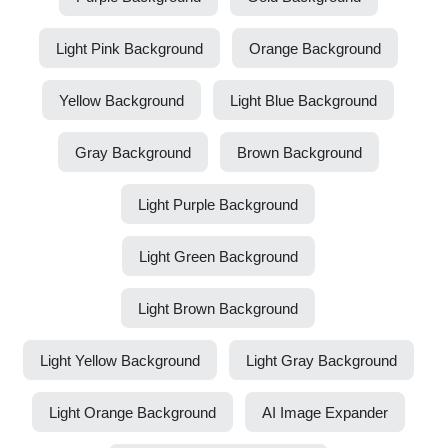
Light Pink Background
Orange Background
Yellow Background
Light Blue Background
Gray Background
Brown Background
Light Purple Background
Light Green Background
Light Brown Background
Light Yellow Background
Light Gray Background
Light Orange Background
AI Image Expander