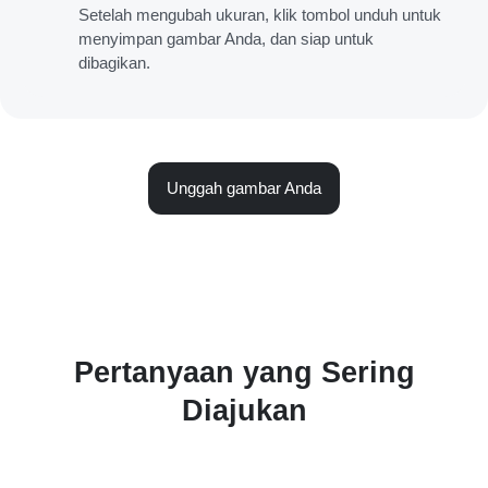
Setelah mengubah ukuran, klik tombol unduh untuk
menyimpan gambar Anda, dan siap untuk
dibagikan.
Unggah gambar Anda
Pertanyaan yang Sering
Diajukan