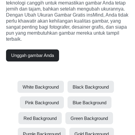
teknologi canggih untuk memastikan gambar Anda tetap 
jernih dan tajam, bahkan setelah mengubah ukurannya. 
Dengan Ubah Ukuran Gambar Gratis insMind, Anda tidak 
perlu khawatir akan kehilangan kualitas gambar, yang 
sangat penting bagi fotografer, desainer grafis, dan siapa 
pun yang membutuhkan gambar mereka untuk tampil 
terbaik.
Unggah gambar Anda
White Background
Black Background
Pink Background
Blue Background
Red Background
Green Background
Purple Background
Gold Background