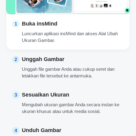
Buka insMind
1
Luncurkan aplikasi insMind dan akses Alat Ubah
Ukuran Gambar.
Unggah Gambar
2
Unggah file gambar Anda atau cukup seret dan
letakkan file tersebut ke antarmuka.
Sesuaikan Ukuran
3
Mengubah ukuran gambar Anda secara instan ke
ukuran khusus atau untuk media sosial.
Unduh Gambar
4