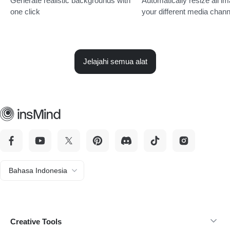
Generate realistic backgrounds with
Automatically resize all im
one click
your different media chan
Jelajahi semua alat
Bahasa Indonesia
Creative Tools