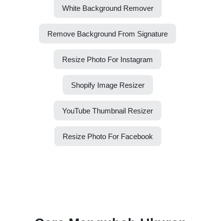
White Background Remover
Remove Background From Signature
Resize Photo For Instagram
Shopify Image Resizer
YouTube Thumbnail Resizer
Resize Photo For Facebook