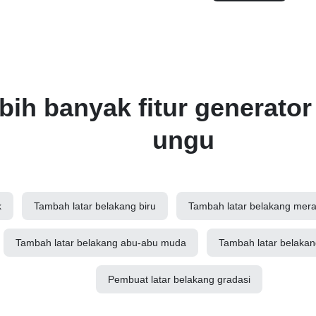
ebih banyak fitur generator
ungu
k
Tambah latar belakang biru
Tambah latar belakang mer
Tambah latar belakang abu-abu muda
Tambah latar belakan
Pembuat latar belakang gradasi