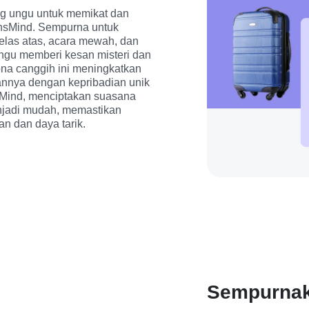
ng ungu untuk memikat dan 
sMind. Sempurna untuk 
las atas, acara mewah, dan 
ungu memberi kesan misteri dan 
na canggih ini meningkatkan 
nnya dengan kepribadian unik 
Mind, menciptakan suasana 
adi mudah, memastikan 
n dan daya tarik.
Sempurnak