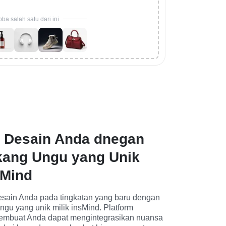
ba salah satu dari ini
n Desain Anda dnegan
kang Ungu yang Unik
sMind
esain Anda pada tingkatan yang baru dengan 
ngu yang unik milik insMind. Platform 
embuat Anda dapat mengintegrasikan nuansa 