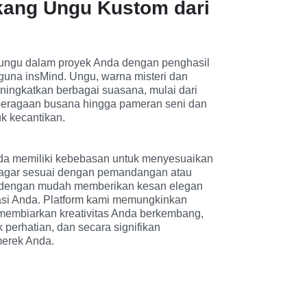
kang Ungu Kustom dari
ungu dalam proyek Anda dengan penghasil 
guna insMind. Ungu, warna misteri dan 
ingkatkan berbagai suasana, mulai dari 
eragaan busana hingga pameran seni dan 
k kecantikan.
a memiliki kebebasan untuk menyesuaikan 
 agar sesuai dengan pemandangan atau 
 dengan mudah memberikan kesan elegan 
asi Anda. Platform kami memungkinkan 
membiarkan kreativitas Anda berkembang, 
 perhatian, dan secara signifikan 
merek Anda.