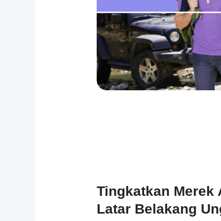
Tingkatkan Merek
Latar Belakang U