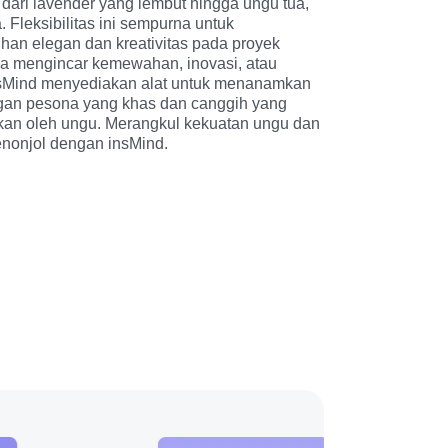
ari lavender yang lembut hingga ungu tua, 
 Fleksibilitas ini sempurna untuk 
n elegan dan kreativitas pada proyek 
 mengincar kemewahan, inovasi, atau 
insMind menyediakan alat untuk menanamkan 
an pesona yang khas dan canggih yang 
kan oleh ungu. Merangkul kekuatan ungu dan 
nonjol dengan insMind.