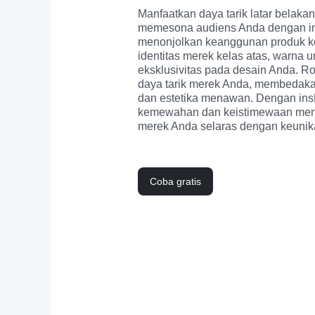
Manfaatkan daya tarik latar belaka
memesona audiens Anda dengan in
menonjolkan keanggunan produk ke
identitas merek kelas atas, warna 
eksklusivitas pada desain Anda. Ro
daya tarik merek Anda, membedaka
dan estetika menawan. Dengan ins
kemewahan dan keistimewaan menj
merek Anda selaras dengan keunika
Coba gratis