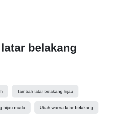
 latar belakang
ah
Tambah latar belakang hijau
g hijau muda
Ubah warna latar belakang