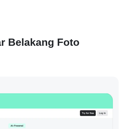
r Belakang Foto