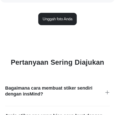
Unggah foto Anda
Pertanyaan Sering Diajukan
Bagaimana cara membuat stiker sendiri
dengan insMind?
Membuat stikermu sendiri dengan insMind itu sederhana dan
menyenangkan. Pertama, unggah foto yang mau kamu pakai.
Selanjutnya, gunakan alat bertenaga AI untuk menghapus latar