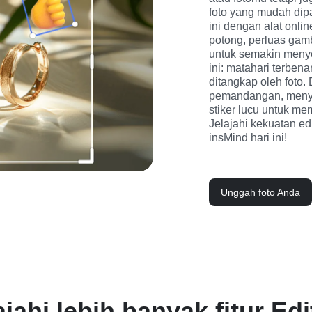
foto yang mudah dip
ini dengan alat onli
potong, perluas gamba
untuk semakin meny
ini: matahari terben
ditangkap oleh foto.
pemandangan, menye
stiker lucu untuk m
Jelajahi kekuatan ed
insMind hari ini!
Unggah foto Anda
ajahi lebih banyak fitur Ed