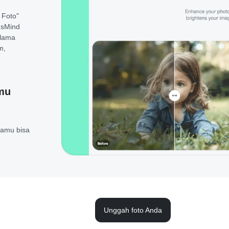
 Foto"
nsMind
elama
m,
mu
kamu bisa
Unggah foto Anda