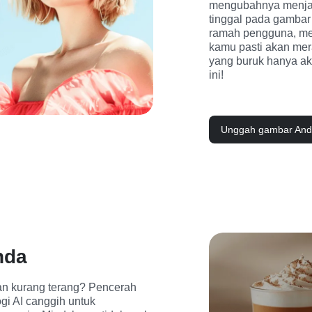
mengubahnya menjad
tinggal pada gambar
ramah pengguna, mes
kamu pasti akan mera
yang buruk hanya aka
ini!
Unggah gambar An
nda
an kurang terang? Pencerah 
i AI canggih untuk 