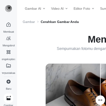
Gambar AI
Video AI
Editor Foto
Sum
Gambar
Cerahkan Gambar Anda
Membuat
Men
Mengobrol
Sempurnakan fotomu dengan P
Mengeksplorasi
Perpustakaan
Baru
Gambar