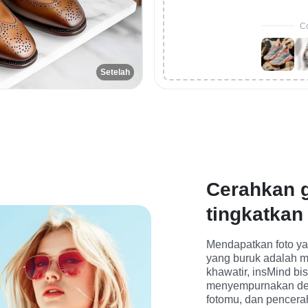
Co
Setelah
Cerahkan 
tingkatkan
Mendapatkan foto ya
yang buruk adalah m
khawatir, insMind b
menyempurnakan det
fotomu, dan pencer