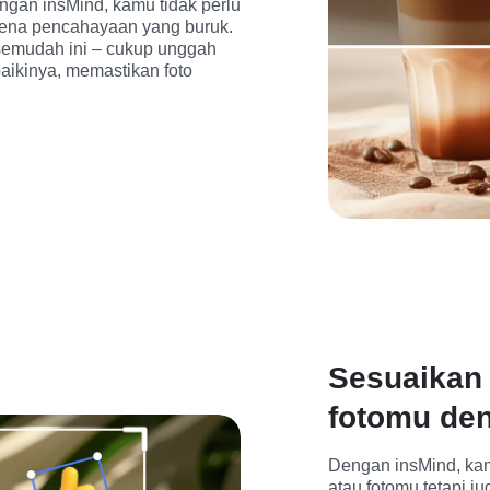
an insMind, kamu tidak perlu 
rena pencahayaan yang buruk. 
emudah ini – cukup unggah 
ikinya, memastikan foto 
Sesuaikan
fotomu de
Dengan insMind, ka
atau fotomu tetapi ju