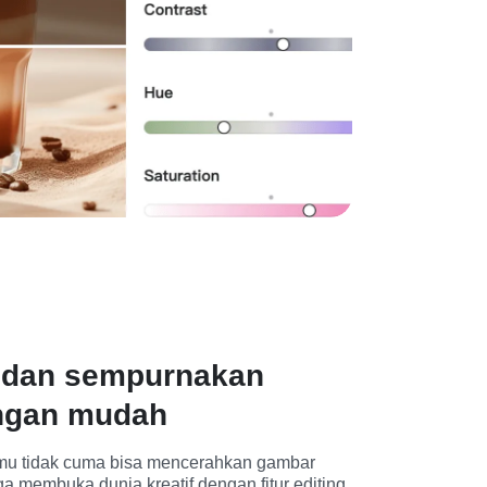
 dan sempurnakan
ngan mudah
mu tidak cuma bisa mencerahkan gambar 
ga membuka dunia kreatif dengan fitur editing 