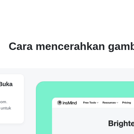
Cara mencerahkan gam
Buka
com.
 untuk