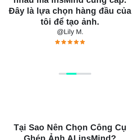
h
Đây là lựa chọn hàng đầu của
m
tôi để tạo ảnh.
@Lily M.
Tại Sao Nên Chọn Công Cụ
Ghép Ảnh AI insMind?