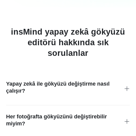
insMind yapay zekâ gökyüzü
editörü hakkında sık
sorulanlar
Yapay zekâ ile gökyüzü değiştirme nasıl
çalışır?
Gökyüzü alanını işaretlersiniz; insMind bu bölgeyi yapay zekâ
ile oluşturulan yeni bir gökyüzüyle değiştirir.
Her fotoğrafta gökyüzünü değiştirebilir
miyim?
Evet. Yapay zekâ destekli değiştirme aracıyla hemen her