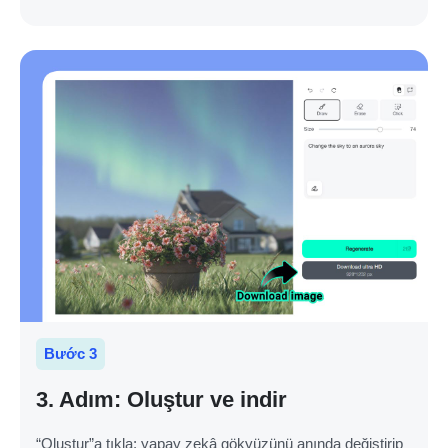
Bước 3
3. Adım: Oluştur ve indir
“Oluştur”a tıkla; yapay zekâ gökyüzünü anında değiştirip