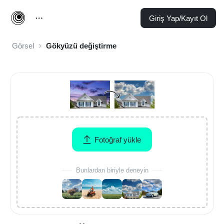
Giriş Yap/Kayıt Ol
Görsel
Gökyüzü değiştirme
Fotoğraf yükle
Bunlardan biriyle deneyin