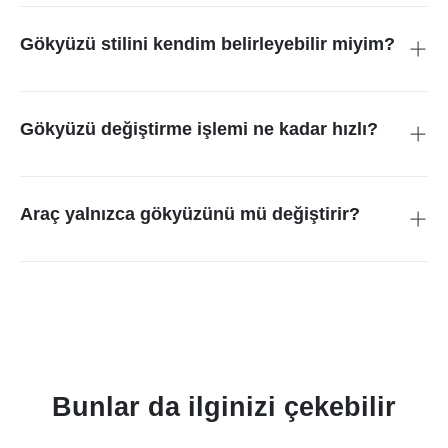
görselde gökyüzünü yenileyebilir, doğal ve pürüzsüz sonuçlar
alabilirsiniz.
Gökyüzü stilini kendim belirleyebilir miyim?
Evet. Ayın batışı, açık mavi gökyüzü veya dramatik bulutlar
gibi istediğiniz görünümü yazmanız yeterli; yapay zekâ buna
göre tasarlar.
Gökyüzü değiştirme işlemi ne kadar hızlı?
insMind gökyüzünü birkaç tıklamayla hızla değiştirir. Kısa
sürede doğal gökyüzüne sahip, indirilmeye hazır bir fotoğraf
elde edersiniz.
Araç yalnızca gökyüzünü mü değiştirir?
Araç, fırçayla seçtiğiniz ve metin komutunda tarif ettiğiniz her
alanı değiştirmek için tasarlanmıştır. Görselde başka nesneler
varsa onlar üzerinde de çalışır.
Bunlar da ilginizi çekebilir