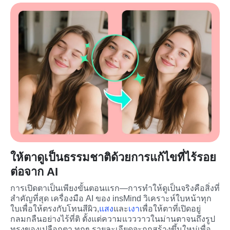
ให้ตาดูเป็นธรรมชาติด้วยการแก้ไขที่ไร้รอย
ต่อจาก AI
การเปิดตาเป็นเพียงขั้นตอนแรก—การทำให้ดูเป็นจริงคือสิ่งที่
สำคัญที่สุด เครื่องมือ AI ของ insMind วิเคราะห์ใบหน้าทุก
ใบเพื่อให้ตรงกับโทนสีผิว,
แสง
และ
เงา
เพื่อให้ตาที่เปิดอยู่
กลมกลืนอย่างไร้ที่ติ ตั้งแต่ความแวววาวในม่านตาจนถึงรูป
ทรงของเปลือกตา ทุกๆ รายละเอียดจะถูกสร้างขึ้นใหม่เพื่อ