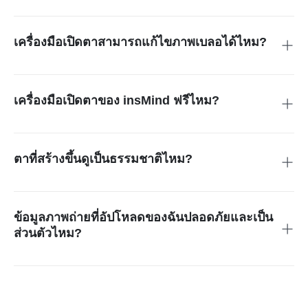
ใครก็ตามที่ต้องการแก้ไขตาที่ปิดในภาพถ่ายอย่างรวดเร็วและ
ง่ายดาย มันเหมาะสำหรับผู้ใช้ทั่วไป ช่างภาพ บล็อกเกอร์ หรือใคร
ก็ตามที่ต้องการบันทึกความทรงจำพิเศษ
เครื่องมือเปิดตาสามารถแก้ไขภาพเบลอได้ไหม?
ใช่ เครื่องมือเปิดตาของ insMind สามารถเปิดตาที่ปิดแม้ภาพจะ
เบลอเล็กน้อย ผลลัพธ์ยังคงเป็นธรรมชาติและสมจริง ทำให้
ภาพถ่ายของคุณใช้งานได้โดยไม่สูญเสียรายละเอียดที่สำคัญ
เครื่องมือเปิดตาของ insMind ฟรีไหม?
ใช่ insMind มีเครดิตฟรีสำหรับผู้ใช้ใหม่ คุณยังสามารถอัปเกรด
เป็น Pro หรือซื้อเครดิตเพิ่มเติมในราคาที่เหมาะสม
ตาที่สร้างขึ้นดูเป็นธรรมชาติไหม?
แน่นอน AI จะจับคู่สีผิว แสง และรูปทรงของตาเพื่อสร้างผลลัพธ์ที่
ไร้รอยต่อ ตาที่เปิดแล้วดูเหมือนจริงและเข้ากันได้อย่างลงตัวกับ
ส่วนที่เหลือของใบหน้าในทุกภาพ
ข้อมูลภาพถ่ายที่อัปโหลดของฉันปลอดภัยและเป็น
ส่วนตัวไหม?
ใช่ ภาพทั้งหมดจะถูกประมวลผลอย่างปลอดภัยออนไลน์ ภาพถ่าย
ของคุณจะไม่ถูกเก็บรักษาหรือแชร์ ทำให้ความเป็นส่วนตัวของ
คุณได้รับการปกป้องอย่างเต็มที่ในขณะที่คุณใช้เครื่องมือเปิดตา