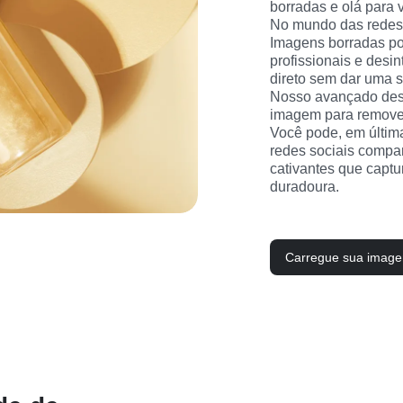
borradas e olá para v
No mundo das redes s
Imagens borradas po
profissionais e desin
direto sem dar uma 
Nosso avançado desfo
imagem para remover
Você pode, em última
redes sociais compar
cativantes que capt
duradoura.
Carregue sua imag