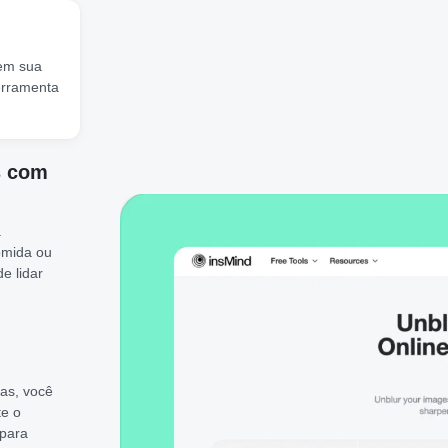
 em sua
erramenta
s com
a
omida ou
e lidar
as, você
te o
 para