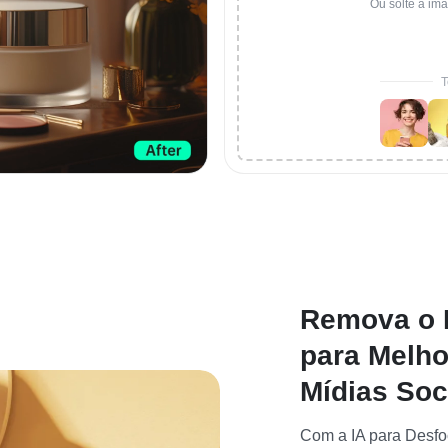
Ou solte a im
T
Remova o 
para Melho
Mídias Soc
Com a IA para Desfoc