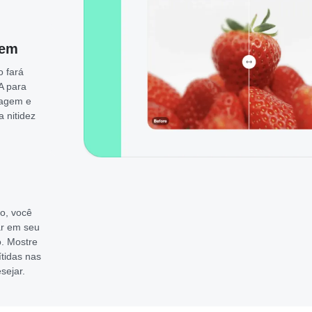
gem
o fará
A para
magem e
 nitidez
o, você
ar em seu
o. Mostre
ítidas nas
sejar.