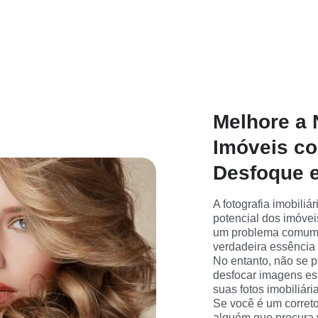
Melhore a 
Imóveis c
Desfoque e
A fotografia imobiliá
potencial dos imóvei
um problema comum. E
verdadeira essência
No entanto, não se p
desfocar imagens est
suas fotos imobiliári
Se você é um correto
alguém que procura 