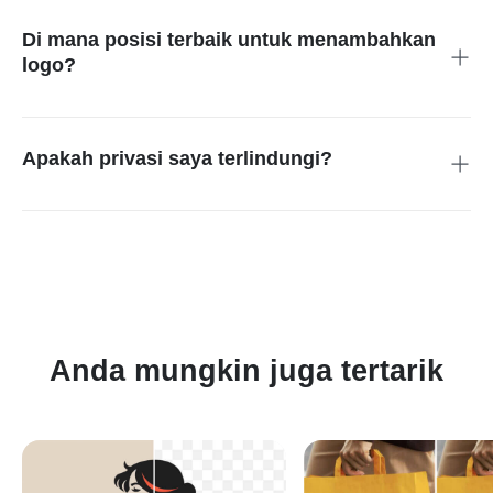
logo menjadi transparan. Unggah logo bersama foto Anda, lalu
AI akan memadukannya secara alami ke dalam gambar.
Di mana posisi terbaik untuk menambahkan
logo?
Tergantung kebutuhan Anda. Untuk branding yang halus,
letakkan logo di pojok kiri atas atau kanan bawah. Jika ingin
lebih terlihat, posisikan logo lebih dekat ke bagian tengah foto.
Apakah privasi saya terlindungi?
Tentu. Foto dan logo Anda diproses dengan aman dan tidak
pernah dibagikan kepada pihak ketiga. Semua hasil edit tetap
privat, sehingga aset merek Anda tetap terlindungi.
Anda mungkin juga tertarik