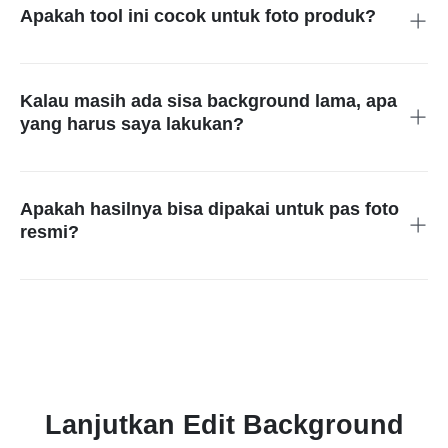
scene penuh.
Apakah tool ini cocok untuk foto produk?
Cocok, terutama untuk katalog, toko online, dan materi promo.
Pastikan background baru mendukung produk dan tidak
membuat ukuran, bayangan, atau warna barang terlihat aneh.
Kalau masih ada sisa background lama, apa
yang harus saya lakukan?
Coba ubah prompt atau rapikan area kecil yang tersisa. Untuk
sisa objek, logo, atau gangguan kecil, lanjutkan ke tool hapus
objek foto sebelum mengunduh hasil akhir.
Apakah hasilnya bisa dipakai untuk pas foto
resmi?
Tool ini bisa membantu menyiapkan latar yang lebih rapi, tetapi
syarat resmi seperti warna background, ukuran file, dan aturan
wajah tetap harus Anda cek dari instansi yang meminta
dokumen.
Lanjutkan Edit Background