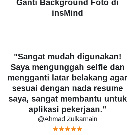
Ganti Background Foto di
insMind
"Sejak menggunakan alat ini,
n
toko online saya terlihat jauh
ar
lebih profesional. Penggantian
latar belakang merek membuat
k
foto produk saya terlihat
premium."
@Dewi Saraswati