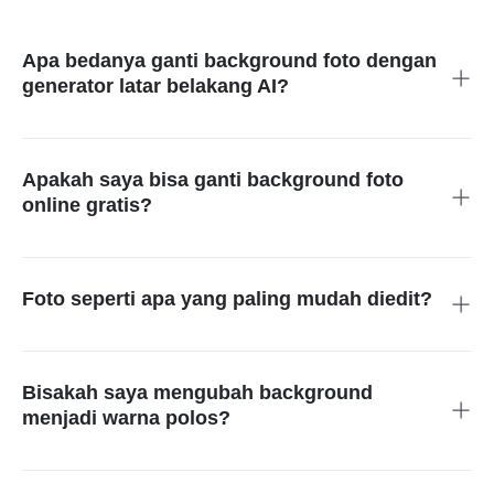
Apa bedanya ganti background foto dengan
generator latar belakang AI?
Ganti background foto dipakai saat Anda sudah punya foto dan
ingin mengganti latar lama. Generator latar belakang AI lebih
cocok saat tugas utamanya adalah membuat scene baru dari
Apakah saya bisa ganti background foto
prompt sebagai arah visual utama.
online gratis?
Ya. Anda bisa unggah foto, mencoba mengganti background,
lalu mengecek preview hasilnya langsung dari browser.
Foto seperti apa yang paling mudah diedit?
Foto dengan subjek yang jelas, tepi yang tidak terlalu
berantakan, dan pencahayaan yang cukup biasanya lebih
mudah diproses. Rambut halus, transparansi, dan bayangan
Bisakah saya mengubah background
kompleks tetap perlu dicek manual saat preview.
menjadi warna polos?
Bisa. Untuk pas foto, profil kerja, dan listing marketplace,
warna polos atau gradien ringan sering lebih aman daripada