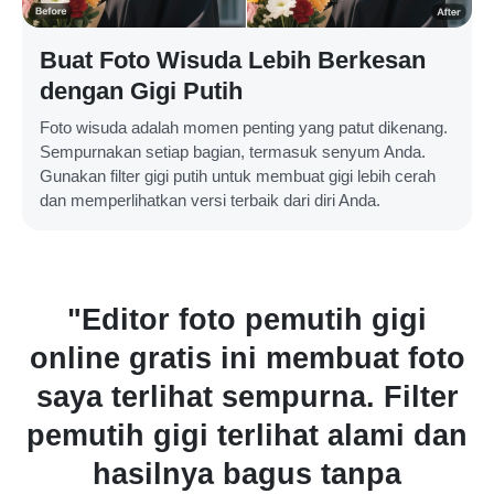
Buat Foto Wisuda Lebih Berkesan
dengan Gigi Putih
Foto wisuda adalah momen penting yang patut dikenang.
Sempurnakan setiap bagian, termasuk senyum Anda.
Gunakan filter gigi putih untuk membuat gigi lebih cerah
dan memperlihatkan versi terbaik dari diri Anda.
gi
"Saya suka betapa mudahn
 foto
memutihkan gigi di foto
ilter
menggunakan alat AI ini. Al
i dan
kuasnya sangat praktis da
a
prosesnya cepat, menghem