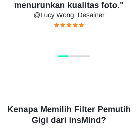
o."
banyak waktu saya untuk
mengedit."
@Mark Thompson, Fotografer
Kenapa Memilih Filter Pemutih
Gigi dari insMind?