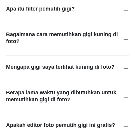
Apa itu filter pemutih gigi?
Filter pemutih gigi adalah aplikasi pengeditan foto yang
digunakan untuk memutihkan gigi di foto dengan cara
menghapus noda kuning dan membuat senyum terlihat lebih
Bagaimana cara memutihkan gigi kuning di
cerah. Filter ini memberikan hasil senyum sehat tanpa
foto?
mengurangi kualitas gambar.
insMind memungkinkan Anda mengubah gigi kuning menjadi
putih dengan mudah. Cukup unggah foto, tandai area gigi, dan
minta AI mengurangi warna kuning tanpa merusak kualitas
Mengapa gigi saya terlihat kuning di foto?
foto.
Gigi bisa terlihat lebih kuning dalam foto karena pencahayaan
yang buruk, pengaturan kamera yang tidak tepat, atau
keseimbangan warna yang kurang optimal. Semua ini bisa
Berapa lama waktu yang dibutuhkan untuk
dikoreksi dengan editor foto pemutih gigi.
memutihkan gigi di foto?
Dengan editor foto pemutih gigi AI seperti insMind, prosesnya
hanya butuh beberapa detik. Setelah Anda mengunggah foto
dan menandai gigi, AI langsung menerapkan efek filter gigi
Apakah editor foto pemutih gigi ini gratis?
putih.
Ya, editor foto pemutih gigi online gratis ini dapat digunakan