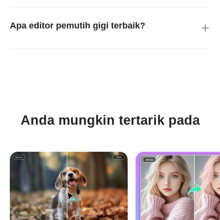
tanpa biaya. Anda bisa edit foto pemutih gigi langsung dari
perangkat apa pun, termasuk ponsel.
Apa editor pemutih gigi terbaik?
insMind adalah pilihan terbaik. Editor ini mengintegrasikan
teknologi AI untuk hasil cepat dan alami, tanpa mengorbankan
kualitas gambar. Antarmukanya mudah digunakan, cocok
untuk selfie, potret, hingga foto profesional.
Anda mungkin tertarik pada