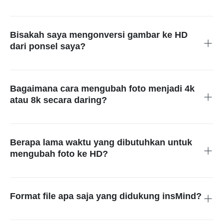
Ya, Anda bisa mengonversi gambar besar ke HD
menggunakan insMind. Ukuran maksimum gambar yang
didukung adalah 2000 × 2000 piksel.
Bisakah saya mengonversi gambar ke HD
dari ponsel saya?
Tentu saja! insMind adalah aplikasi web yang bisa digunakan
di desktop, laptop, dan ponsel. Cukup buka di browser Anda.
Kami juga menyediakan aplikasi iOS dan Android di App Store
Bagaimana cara mengubah foto menjadi 4k
dan Google Play. Anda bisa mengunduhnya dan mengonversi
atau 8k secara daring?
foto langsung dari ponsel Anda.
Dengan beberapa klik, Anda dapat dengan mudah
meningkatkan gambar Anda ke resolusi 4K menggunakan
Ubah Foto HD yang didukung AI dari insMind. Anda hanya
Berapa lama waktu yang dibutuhkan untuk
perlu mengunggah foto dan memilih resolusi yang diinginkan
mengubah foto ke HD?
untuk mendapatkan kualitas yang Anda inginkan.
Dengan konverter foto HD dari insMind, hanya butuh beberapa
detik. Unggah gambar Anda, tunggu kurang dari 10 detik, dan
versi Full HD akan dihasilkan secara otomatis.
Format file apa saja yang didukung insMind?
insMind mendukung berbagai format gambar seperti JPG,
JPEG, PNG, dan WebP.