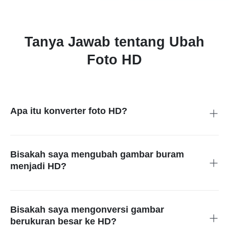
Tanya Jawab tentang Ubah
Foto HD
Apa itu konverter foto HD?
Konverter foto HD adalah alat bertenaga AI yang
meningkatkan dan memperbesar kualitas gambar. Alat ini
meningkatkan resolusi gambar biasa atau terkompresi
Bisakah saya mengubah gambar buram
menjadi foto beresolusi tinggi.
menjadi HD?
Ya, itulah gunanya Ubah Foto HD. Dengan AI canggih kami,
foto buram apa pun dapat diubah menjadi definisi tinggi dalam
hitungan detik. insMind adalah alat hebat yang dapat Anda
Bisakah saya mengonversi gambar
gunakan untuk mengubah gambar berkualitas rendah dan
berukuran besar ke HD?
membuatnya seribu kali lebih baik.