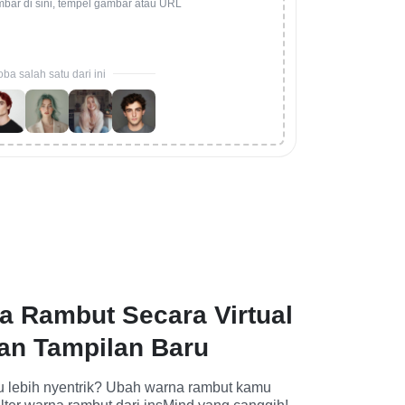
mbar di sini, tempel gambar atau URL
ba salah satu dari ini
 Rambut Secara Virtual
an Tampilan Baru
u lebih nyentrik? Ubah warna rambut kamu 