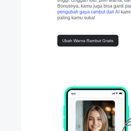
tinggi. Unggah foto, pilih warna, dan
pengubah gaya rambut dari AI
 kami
paling kamu suka!
Ubah Warna Rambut Gratis