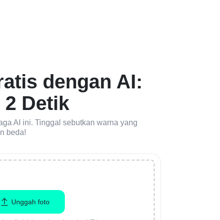
tis dengan AI:
2 Detik
ga AI ini. Tinggal sebutkan warna yang
an beda!
Unggah foto