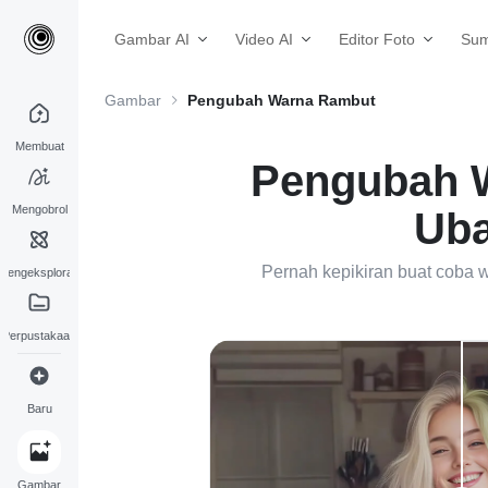
Gambar AI
Video AI
Editor Foto
Sum
Gambar
Pengubah Warna Rambut
Membuat
Pengubah W
Mengobrol
Uba
Pernah kepikiran buat coba 
Mengeksplorasi
Perpustakaan
Baru
Gambar