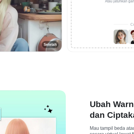
Atau jatuhkan ga
Co
Setelah
Ubah Warna
dan Ciptak
Mau tampil beda ata