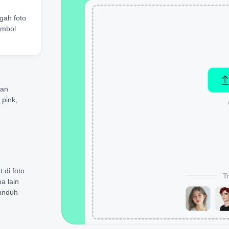
gah foto
ombol
han
 pink,
 di foto
a lain
 unduh