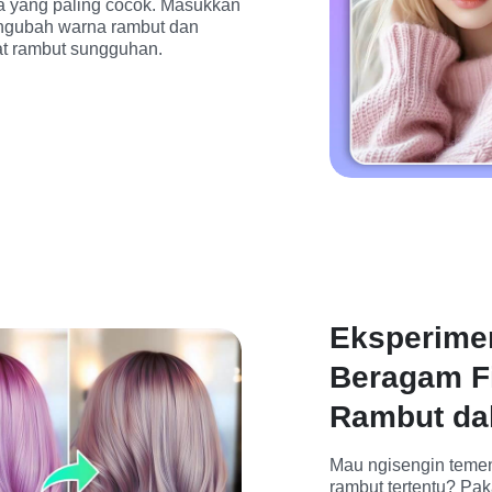
a yang paling cocok. Masukkan 
engubah warna rambut dan 
cat rambut sungguhan.
Eksperime
Beragam Fi
Rambut dal
Mau ngisengin teme
rambut tertentu? Pakai