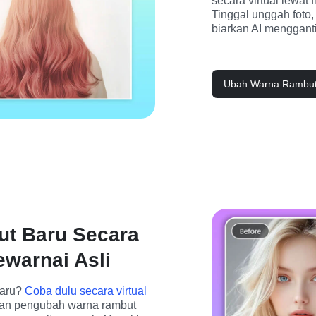
secara virtual lewat 
Tinggal unggah foto, 
biarkan AI menggant
Ubah Warna Rambut
t Baru Secara
ewarnai Asli
aru? 
Coba dulu secara virtual
kan pengubah warna rambut 