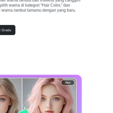
filter warna rambut dari insMind yang canggih! 
pilih warna di kategori “Hair Color,” dan 
i warna rambut lamamu dengan yang baru.
 Gratis