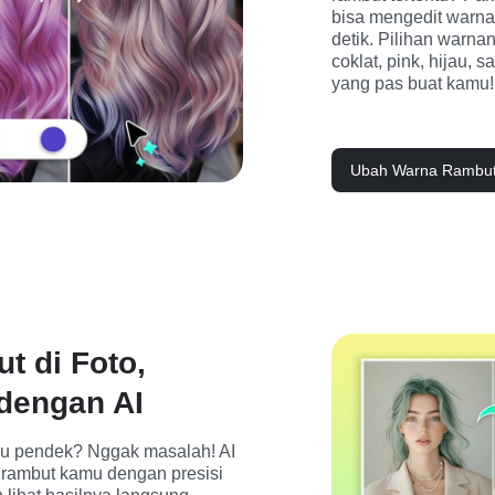
bisa mengedit warna
detik. Pilihan warnan
coklat, pink, hijau,
yang pas buat kamu!
Ubah Warna Rambut
 di Foto,
dengan AI
u pendek? Nggak masalah! AI 
rambut kamu dengan presisi 