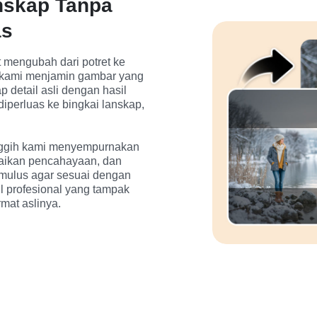
nskap Tanpa
as
 mengubah dari potret ke 
 kami menjamin gambar yang 
detail asli dengan hasil 
 diperluas ke bingkai lanskap, 
nggih kami menyempurnakan 
aikan pencahayaan, dan 
mulus agar sesuai dengan 
il profesional yang tampak 
mat aslinya.