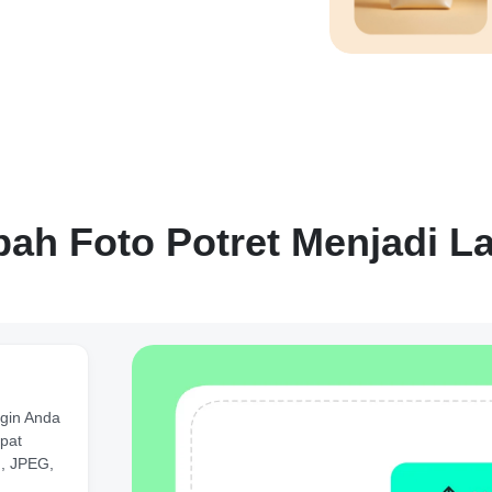
ah Foto Potret Menjadi L
ngin Anda
apat
, JPEG,