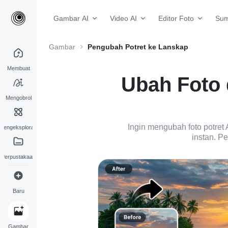
Gambar AI
Video AI
Editor Foto
Sum
Gambar
Pengubah Potret ke Lanskap
Membuat
Ubah Foto 
Mengobrol
Ingin mengubah foto potret
Mengeksplorasi
instan. P
Perpustakaan
Baru
Gambar