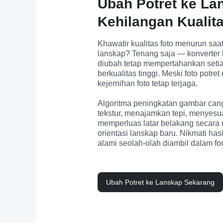
Ubah Potret ke La
Kehilangan Kualit
Khawatir kualitas foto menurun saat
lanskap? Tenang saja — konverter
diubah tetap mempertahankan setiap 
berkualitas tinggi. Meski foto potret
kejernihan foto tetap terjaga.

Algoritma peningkatan gambar ca
tekstur, menajamkan tepi, menyesu
memperluas latar belakang secara 
orientasi lanskap baru. Nikmati has
alami seolah-olah diambil dalam for
Ubah Potret ke Lanskap Sekarang