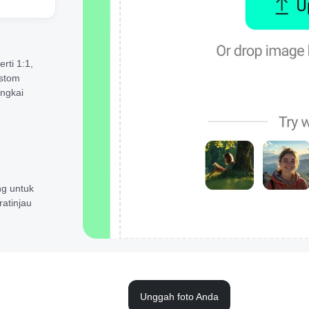
rti 1:1,
ustom
ingkai
ng untuk
ratinjau
Unggah foto Anda