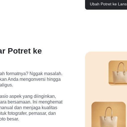
Ubah Potret ke Lan
 Potret ke
bah formatnya? Nggak masalah. 
hkan Anda mengonversi hingga 
ligus.

sio aspek yang diinginkan, 
ra bersamaan. Ini menghemat 
manual dan menjaga kualitas 
tuk fotografer, pemasar, dan 
oto besar.