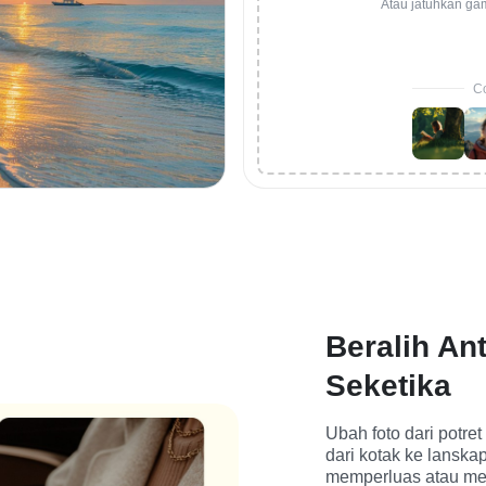
Atau jatuhkan ga
Co
Beralih An
Seketika
Ubah foto dari potret
dari kotak ke lansk
memperluas atau me