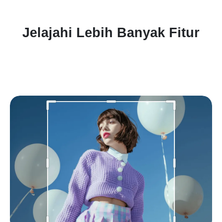
Jelajahi Lebih Banyak Fitur