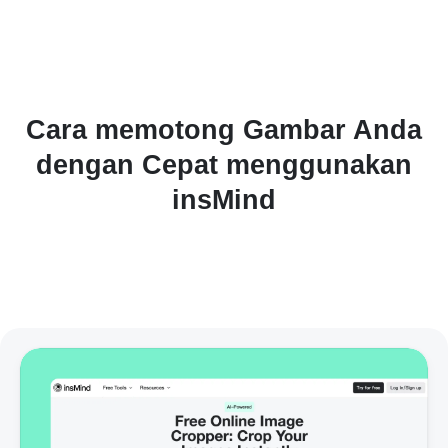
Cara memotong Gambar Anda
dengan Cepat menggunakan
insMind