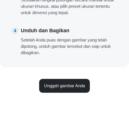
ukuran khusus, atau pilih preset ukuran tertentu
untuk dimensi yang tepat.
Unduh dan Bagikan
4
Setelah Anda puas dengan gambar yang telah
dipotong, unduh gambar tersebut dan siap untuk
dibagikan.
Unggah gambar Anda