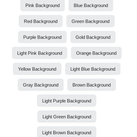
Pink Background
Blue Background
Red Background
Green Background
Purple Background
Gold Background
Light Pink Background
Orange Background
Yellow Background
Light Blue Background
Gray Background
Brown Background
Light Purple Background
Light Green Background
Light Brown Background