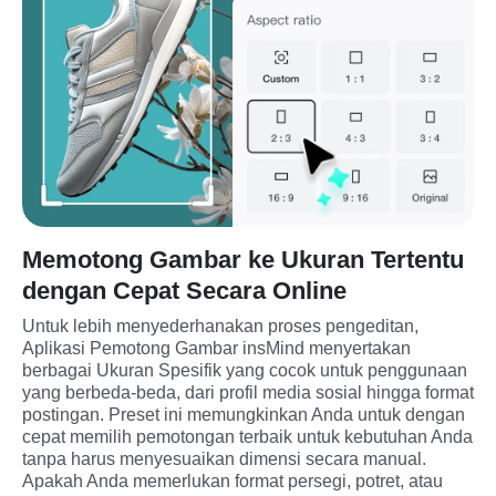
Memotong Gambar ke Ukuran Tertentu
dengan Cepat Secara Online
Untuk lebih menyederhanakan proses pengeditan, 
Aplikasi Pemotong Gambar insMind menyertakan 
berbagai Ukuran Spesifik yang cocok untuk penggunaan 
yang berbeda-beda, dari profil media sosial hingga format 
postingan. Preset ini memungkinkan Anda untuk dengan 
cepat memilih pemotongan terbaik untuk kebutuhan Anda 
tanpa harus menyesuaikan dimensi secara manual. 
Apakah Anda memerlukan format persegi, potret, atau 