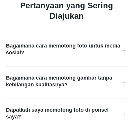
Pertanyaan yang Sering
Diajukan
Bagaimana cara memotong foto untuk media
sosial?
Memotong foto untuk media sosial, cukup unggah gambar
Anda ke Aplikasi Pemotong Gambar online insMind. Pilih
ukuran potongan media sosial tertentu dari preset yang
Bagaimana cara memotong gambar tanpa
tersedia atau sesuaikan area potongan secara manual agar
kehilangan kualitasnya?
sesuai dengan dimensi yang diperlukan oleh platform seperti
Dengan Aplikasi Pemotong Gambar insMind, Anda dapat
Instagram, Facebook, atau Twitter. Alat ini memastikan foto
memotong gambar Anda tanpa kehilangan kualitas dengan
Anda memiliki ukuran yang sempurna untuk postingan media
memastikan Anda memilih rasio aspek dan resolusi yang tepat
sosial.
Dapatkah saya memotong foto di ponsel
yang sesuai dengan kebutuhan Anda. Pemotong bertenaga AI
saya?
kami mempertahankan kejernihan gambar dengan
Ya, Anda dapat memotong foto secara langsung di ponsel
mengoptimalkan area pemotongan untuk menyempurnakan
Anda menggunakan Aplikasi Pemotong Gambar insMind. Alat