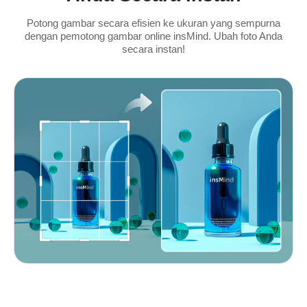
Potong gambar secara efisien ke ukuran yang sempurna
dengan pemotong gambar online insMind. Ubah foto Anda
secara instan!