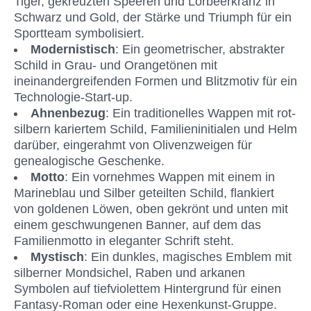
Tiger, gekreuzten Speeren und Lorbeerkranz in 
Schwarz und Gold, der Stärke und Triumph für ein 
Sportteam symbolisiert.
Modernistisch
: Ein geometrischer, abstrakter 
Schild in Grau- und Orangetönen mit 
ineinandergreifenden Formen und Blitzmotiv für ein 
Technologie-Start-up.
Ahnenbezug
: Ein traditionelles Wappen mit rot-
silbern kariertem Schild, Familieninitialen und Helm 
darüber, eingerahmt von Olivenzweigen für 
genealogische Geschenke.
Motto
: Ein vornehmes Wappen mit einem in 
Marineblau und Silber geteilten Schild, flankiert 
von goldenen Löwen, oben gekrönt und unten mit 
einem geschwungenen Banner, auf dem das 
Familienmotto in eleganter Schrift steht.
Mystisch
: Ein dunkles, magisches Emblem mit 
silberner Mondsichel, Raben und arkanen 
Symbolen auf tiefviolettem Hintergrund für einen 
Fantasy-Roman oder eine Hexenkunst-Gruppe.