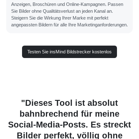
Anzeigen, Broschüren und Online-Kampagnen. Passen
Sie Bilder ohne Qualitätsverlust an jeden Kanal an.
Steigern Sie die Wirkung Ihrer Marke mit perfekt
angepassten Bildern für alle Ihre Marketinganforderungen.
Testen Sie insMind Bildstrecker kostenlos
Dieses Tool ist absolut
"Ic
ahnbrechend für meine
Bildste
al-Media-Posts. Es streckt
Commer
lder perfekt, völlig ohne
der Ham