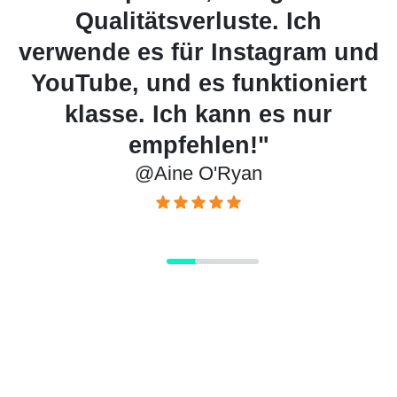
Qualitätsverluste. Ich
Produkt
ende es für Instagram und
einfach
ube, und es funktioniert
Amaz
lasse. Ich kann es nur
scharf 
empfehlen!"
@Aine O'Ryan