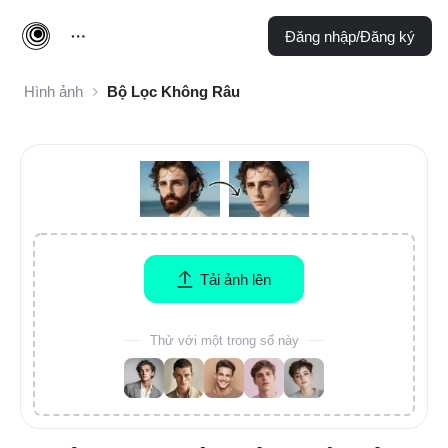
Đăng nhập/Đăng ký
Hình ảnh
Bộ Lọc Không Râu
Tải ảnh lên
Thử với một trong số này