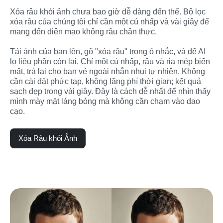
Xóa râu khỏi ảnh chưa bao giờ dễ dàng đến thế. Bộ lọc 
xóa râu của chúng tôi chỉ cần một cú nhấp và vài giây để 
mang đến diện mạo không râu chân thực.

Tải ảnh của bạn lên, gõ "xóa râu" trong ô nhắc, và để AI 
lo liệu phần còn lại. Chỉ một cú nhấp, râu và ria mép biến 
mất, trả lại cho bạn vẻ ngoài nhẵn nhụi tự nhiên. Không 
cần cài đặt phức tạp, không lãng phí thời gian; kết quả 
sạch đẹp trong vài giây. Đây là cách dễ nhất để nhìn thấy 
mình mày mặt láng bóng mà không cần chạm vào dao 
cạo.
Xóa Râu khỏi Ảnh