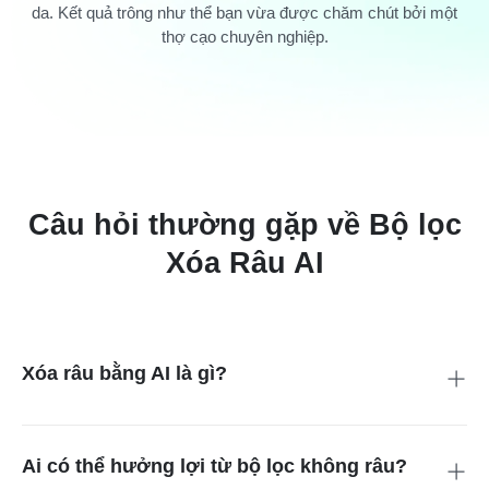
da. Kết quả trông như thể bạn vừa được chăm chút bởi một
thợ cạo chuyên nghiệp.
Câu hỏi thường gặp về Bộ lọc
Xóa Râu AI
Xóa râu bằng AI là gì?
Công cụ xóa râu AI sử dụng công nghệ AI tiên tiến để nhận
diện và xóa bỏ râu một cách chính xác. Nó nhận biết đường
nét khuôn mặt và phân tích mẫu tóc. Sau đó, xóa râu và tái tạo
Ai có thể hưởng lợi từ bộ lọc không râu?
kết cấu da để mang lại bức ảnh sạch sẽ, tự nhiên.