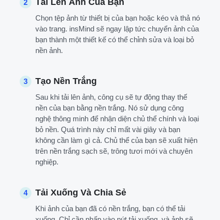
Tải Lên Ảnh Của Bạn
2
Chọn tệp ảnh từ thiết bị của bạn hoặc kéo và thả nó
vào trang. insMind sẽ ngay lập tức chuyển ảnh của
bạn thành một thiết kế có thể chỉnh sửa và loại bỏ
nền ảnh.
Tạo Nền Trắng
3
Sau khi tải lên ảnh, công cụ sẽ tự động thay thế
nền của bạn bằng nền trắng. Nó sử dụng công
nghệ thông minh để nhận diện chủ thể chính và loại
bỏ nền. Quá trình này chỉ mất vài giây và bạn
không cần làm gì cả. Chủ thể của bạn sẽ xuất hiện
trên nền trắng sạch sẽ, trông tươi mới và chuyên
nghiệp.
Tải Xuống Và Chia Sẻ
4
Khi ảnh của bạn đã có nền trắng, bạn có thể tải
xuống. Chỉ cần nhấp vào nút tải xuống, và ảnh sẽ