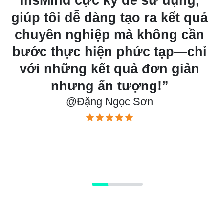
insMind cực kỳ dễ sử dụng,
giúp tôi dễ dàng tạo ra kết quả
chuyên nghiệp mà không cần
n
ai
bước thực hiện phức tạp—chỉ
i
với những kết quả đơn giản
h
nhưng ấn tượng!”
@Đặng Ngọc Sơn