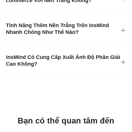
commerce Với Nền Trắng Không?
thể của hình ảnh.
Có, insMind rất phù hợp để tạo nền trắng sạch cho ảnh sản
phẩm. Điều này đặc biệt có lợi cho các doanh nghiệp thương
mại điện tử, vì nền trắng rõ ràng giúp làm nổi bật chi tiết sản
Tính Năng Thêm Nền Trắng Trên insMind
phẩm và tăng sức hấp dẫn với khách hàng tiềm năng.
Nhanh Chóng Như Thế Nào?
Tính năng này rất nhanh, chỉ mất vài giây. Sự hiệu quả này
hoàn hảo cho những người cần xử lý nhiều ảnh trong thời gian
ngắn, giúp công cụ trở thành một tài sản quý giá cho các
insMind Có Cung Cấp Xuất Ảnh Độ Phân Giải
chuyên gia và doanh nghiệp bận rộn.
Cao Không?
Có, insMind cung cấp xuất ảnh với độ phân giải cao. Điều này
đảm bảo rằng hình ảnh cuối cùng của bạn giữ được chất
lượng và độ sắc nét, rất quan trọng khi sử dụng cho các mục
đích chuyên nghiệp, bao gồm cả việc in ấn và hiển thị trực
tuyến.
Bạn có thể quan tâm đến