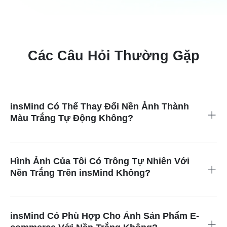
Các Câu Hỏi Thường Gặp
insMind Có Thể Thay Đổi Nền Ảnh Thành
Màu Trắng Tự Động Không?
Có, insMind có thể thay đổi nền ảnh của bạn thành màu trắng
tự động mà không cần làm việc thủ công. Tính năng này giúp
bạn tiết kiệm thời gian và công sức, cho phép bạn tập trung
Hình Ảnh Của Tôi Có Trông Tự Nhiên Với
vào các khía cạnh khác của dự án trong khi công cụ này xử lý
Nền Trắng Trên insMind Không?
việc thay đổi nền.
Có, công cụ của insMind giúp hình ảnh của bạn trông mượt
mà và tự nhiên khi bạn sử dụng nền trắng. Nó sử dụng thuật
toán tiên tiến để đảm bảo các cạnh của ảnh được làm mịn, tạo
insMind Có Phù Hợp Cho Ảnh Sản Phẩm E-
ra một diện mạo chuyên nghiệp và nâng cao chất lượng tổng