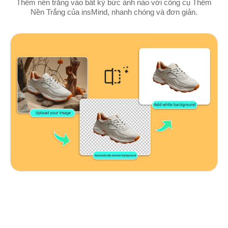
Thêm nền trắng vào bất kỳ bức ảnh nào với công cụ Thêm
Nền Trắng của insMind, nhanh chóng và đơn giản.