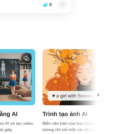
0
Trình tạo ảnh AI
ằng AI
Biến văn bản của bạn thành hình ảnh ấn
o AI và tạo video
tượng chỉ với một câu lệnh đơn giản
ài giây