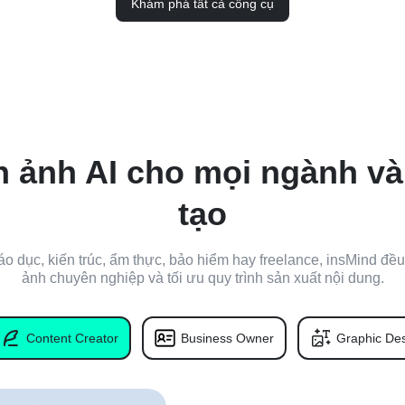
Khám phá tất cả công cụ
h ảnh AI cho mọi ngành v
tạo
o dục, kiến trúc, ẩm thực, bảo hiểm hay freelance, insMind đề
ảnh chuyên nghiệp và tối ưu quy trình sản xuất nội dung.
Content Creator
Business Owner
Graphic Des