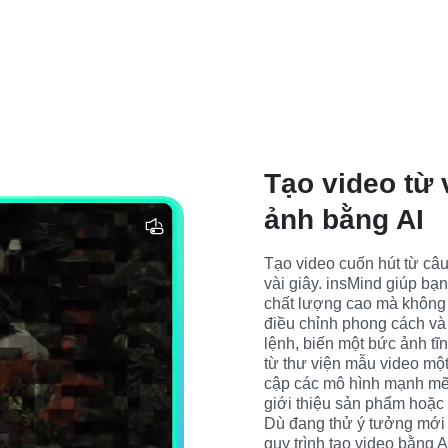
Tạo video từ
ảnh bằng AI
Tạo video cuốn hút từ câu
vài giây. insMind giúp bạ
chất lượng cao mà không 
điều chỉnh phong cách và
lệnh, biến một bức ảnh tĩ
từ thư viện mẫu video một
cập các mô hình mạnh mẽ n
giới thiệu sản phẩm hoặc 
Dù đang thử ý tưởng mới 
quy trình tạo video bằng 