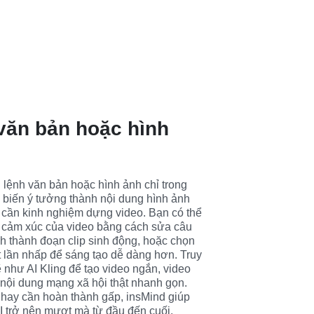
 văn bản hoặc hình
 lệnh văn bản hoặc hình ảnh chỉ trong 
n biến ý tưởng thành nội dung hình ảnh 
cần kinh nghiệm dựng video. Bạn có thể 
 cảm xúc của video bằng cách sửa câu 
nh thành đoạn clip sinh động, hoặc chọn 
 lần nhấp để sáng tạo dễ dàng hơn. Truy 
hư AI Kling để tạo video ngắn, video 
nội dung mạng xã hội thật nhanh gọn. 
hay cần hoàn thành gấp, insMind giúp 
AI trở nên mượt mà từ đầu đến cuối.