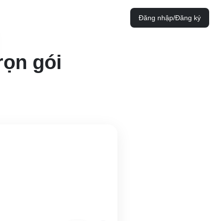
Đăng nhập/Đăng ký
rọn gói