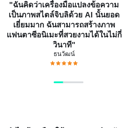
์
"ฉันคิดว่าเครื่องมือแปลงข้อความ
ะ
เป็นภาพสไตล์จิบลิด้วย AI นั้นยอด
น
เยี่ยมมาก ฉันสามารถสร้างภาพ
แฟนตาซีอนิเมะที่สวยงามได้ในไม่กี่
ผ
วินาที"
ธนวัฒน์