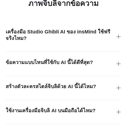
ภาพจิบลิจากข้อความ
เครื่องมือ Studio Ghibli AI ของ insMind ใช้ฟรี
จริงไหม?
ใช่! คุณสามารถทดลองใช้งานฟรี เพื่อสัมผัสประสบการณ์การ
แปลงข้อความเป็นภาพวาดจิบลิ
ข้อความแบบไหนที่ใช้กับ AI นี้ได้ดีที่สุด?
ข้อความที่มีรายละเอียด เช่น “เด็กผู้หญิงใส่ชุดแดงเดินอยู่ในป่า
มหัศจรรย์ช่วงพระอาทิตย์ตก” จะให้ผลลัพธ์ที่ดีที่สุด
สร้างตัวละครสไตล์จิบลิด้วย AI นี้ได้ไหม?
ได้แน่นอน! คุณสามารถสร้างทั้งตัวละครน่ารักแบบอนิเมะ หรือสิ่ง
มีชีวิตวิเศษในแบบของจิบลิ
ใช้งานเครื่องมือจิบลิ AI บนมือถือได้ไหม?
ใช้งานได้เลย! สร้างศิลปะแนวอนิเมะจากมือถือหรือคอมพิวเตอร์
ได้ทุกที่ทุกเวลา