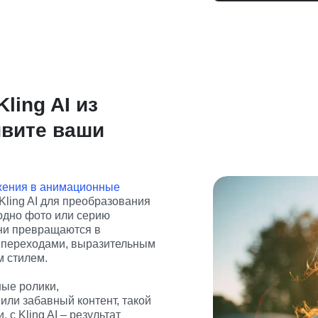
ling AI из
ивите ваши
жения в анимационные
ling AI для преобразования 
одно фото или серию 
ни превращаются в 
 переходами, выразительным 
 стилем.
е ролики, 
ли забавный контент, такой 
с Kling AI – результат 