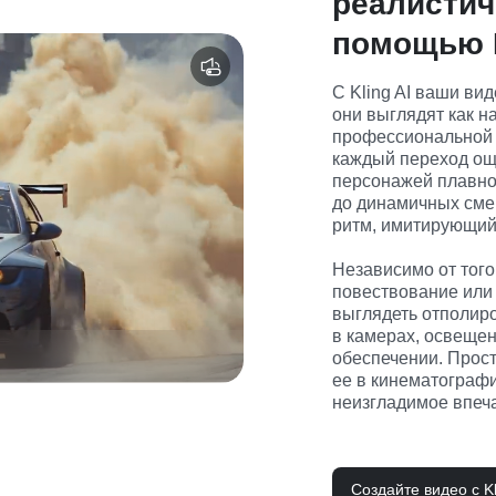
реалистич
помощью K
С Kling AI ваши ви
они выглядят как н
профессиональной 
каждый переход ощ
персонажей плавно 
до динамичных смен
ритм, имитирующий 
Независимо от того
повествование или 
выглядеть отполир
в камерах, освеще
обеспечении. Просто
ее в кинематографи
неизгладимое впеч
Создайте видео с Kl