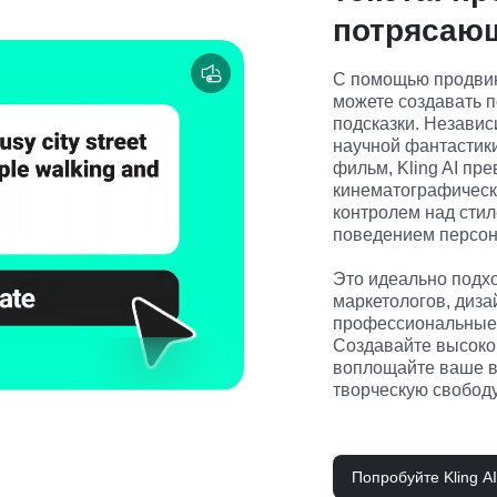
потрясаю
С помощью продвин
можете создавать п
подсказки. Независи
научной фантастик
фильм, Kling AI пр
кинематографическ
контролем над стил
поведением персон
Это идеально подхо
маркетологов, дизай
профессиональные в
Создавайте высокок
воплощайте ваше во
творческую свободу
Попробуйте Kling A