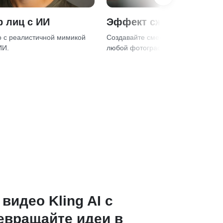
 лиц с ИИ
Эффект сжатия с ИИ
 с реалистичной мимикой
Создавайте смешные сжатые видео
ИИ.
любой фотографии мгновенно.
видео Kling AI с
ревращайте идеи в