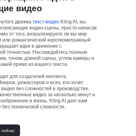
щие видео
утого движка 
текст-видео
 Kling AI, вы 
отрясающие видео-сцены, просто написав 
мо от того, визуализируете ли вы мир 
и или романтический короткометражный 
евращает идеи в движение с 
ой точностью. Наслаждайтесь полным 
ем, тоном, длиной сцены, углом камеры и 
ажей прямо из вашего текста.
дит для создателей контента, 
неров, режиссеров и всех, кто хочет 
идео без сложностей в производстве. 
ачественные видео за несколько минут и 
ображение в жизнь. Kling AI дает вам 
 без технической сложности.
I сейчас