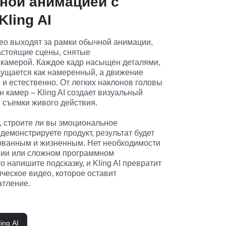
ной анимацией с
ling AI
део выходят за рамки обычной анимации, 
астоящие сцены, снятые 
камерой. Каждое кадр насыщен деталями, 
ущается как намеренный, а движение 
и естественно. От легких наклонов головы 
 камер – Kling AI создает визуальный 
съемки живого действия.

, строите ли вы эмоциональное 
демонстрируете продукт, результат будет 
ованным и жизненным. Нет необходимости 
нии или сложном программном 
 напишите подсказку, и Kling AI превратит 
ческое видео, которое оставит 
атление.
ing AI