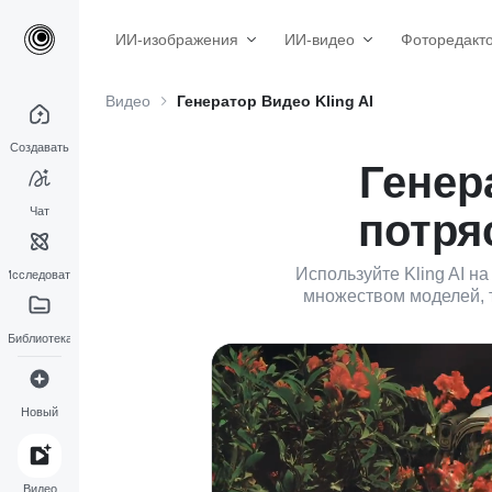
ИИ-изображения
ИИ-видео
Фоторедакт
Видео
Генератор Видео Kling AI
Создавать
Генер
Чат
потря
Используйте Kling AI н
Исследовать
множеством моделей, т
Библиотека
Новый
Видео