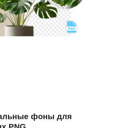
альные фоны для
ых PNG