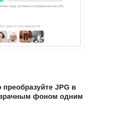
ение сюда, вставьте изображение или URL
те один из этих вариантов
 преобразуйте JPG в
озрачным фоном одним