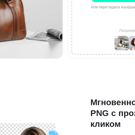
Или перетащите изображ
Попробуй
Мгновенно
PNG с пр
кликом