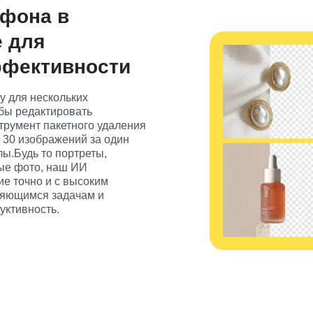
 фона в
 для
ффективности
у для нескольких 
бы редактировать 
румент пакетного удаления 
30 изображений за один 
ы.Будь то портреты, 
ые фото, наш ИИ 
е точно и с высоким 
ряющимся задачам и 
уктивность.