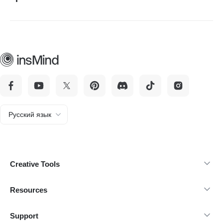
Да. Модель разработана так, чтобы выдавать
качественные и стабильные результаты, поэтому она
подходит для брендинга, маркетинга и других
коммерческих задач.
Русский язык
Creative Tools
Resources
Support