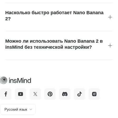
инструкциям делают модель удобной для построения
визуального повествования и разработки сторибордов.
Насколько быстро работает Nano Banana
2?
Построенная на архитектуре уровня Flash, Nano Banana 2
генерирует качественные изображения за секунды,
сохраняя высокую визуальную точность.
Можно ли использовать Nano Banana 2 в
insMind без технической настройки?
Да. insMind предлагает простой интерфейс для работы с
функциями генератора изображений ИИ Nano Banana 2 и
AI фоторедактора без интеграции API.
Русский язык