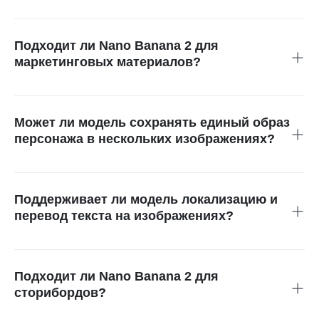
Да. Поддерживается вывод от 512 px до 4K с гибкой
настройкой соотношения сторон под разные платформы и
производственные задачи.
Подходит ли Nano Banana 2 для
маркетинговых материалов?
Да. Точное отображение текста, хорошее следование
промпту и улучшенная визуальная детализация делают
модель отличным выбором для рекламы, продуктовых
Может ли модель сохранять единый образ
изображений и промоматериалов.
персонажа в нескольких изображениях?
Да. Nano Banana 2 может сохранять визуальное сходство
до пяти персонажей и нескольких объектов в рамках
одного рабочего процесса.
Поддерживает ли модель локализацию и
перевод текста на изображениях?
Да. Модель позволяет переводить и адаптировать текст
на изображениях для разных рынков без пересоздания
визуального макета.
Подходит ли Nano Banana 2 для
сторибордов?
Да. Улучшенная согласованность и точность следования