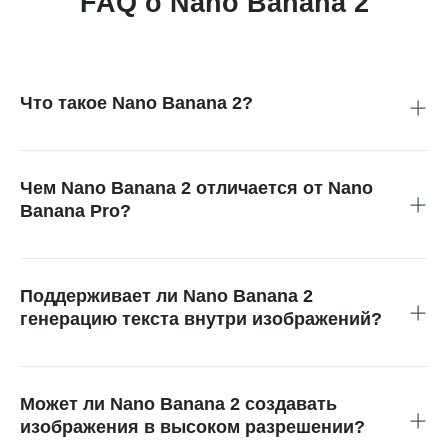
FAQ о Nano Banana 2
Что такое Nano Banana 2?
Nano Banana 2 — это модель для генерации изображений
ИИ на базе Gemini 3.1 Flash, созданная для быстрого
получения качественных картинок с более точным
Чем Nano Banana 2 отличается от Nano
следованием инструкциям и стабильной визуальной
Banana Pro?
согласованностью.
По сравнению с более ранней версией Pro, Nano Banana 2
работает быстрее, точнее отображает текст на
изображениях, лучше сохраняет согласованность
Поддерживает ли Nano Banana 2
нескольких объектов и точнее следует промпту.
генерацию текста внутри изображений?
Да. Модель точнее отображает текст на картинках,
поэтому подходит для постеров, рекламы, открыток и
брендированного контента, где важна читаемая
Может ли Nano Banana 2 создавать
типографика.
изображения в высоком разрешении?