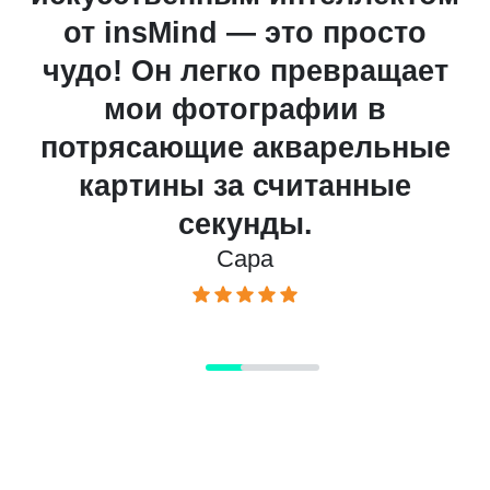
 insMind — это просто
р
о! Он легко превращает
Акваре
мои фотографии в
insMi
рясающие акварельные
ка
артины за считанные
профе
секунды.
Сара