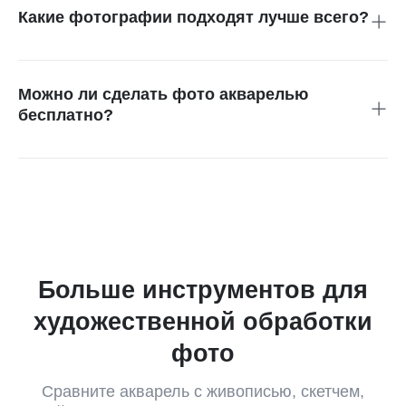
результат. Для лучшего качества используйте светлые и
Какие фотографии подходят лучше всего?
четкие фотографии.
Хорошо работают портреты, пейзажи, цветы, фото
питомцев, путешествий и изображения с одним понятным
главным объектом. Темные или сильно размытые фото
Можно ли сделать фото акварелью
могут выглядеть менее аккуратно.
бесплатно?
Начать можно онлайн в браузере, без установки
приложения. Некоторые расширенные функции, лимиты
использования или варианты скачивания могут зависеть
от условий, показанных в интерфейсе.
Больше инструментов для
художественной обработки
фото
Сравните акварель с живописью, скетчем,