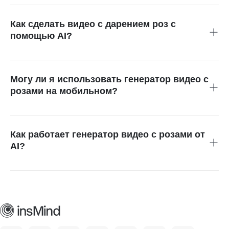
фотографии пар в анимации, где мужчина дарит женщине
розу. Он создает романтический видео-подарок за
Как сделать видео с дарением роз с
считанные секунды.
помощью AI?
Просто загрузите фото пары, выберите эффект дарения
роз и дайте AI создать ваше видео. Затем вы можете
мгновенно скачать и поделиться им.
Могу ли я использовать генератор видео с
розами на мобильном?
Да, insMind работает как на настольных, так и на
мобильных браузерах, так что вы можете создавать
романтические видео в любое время и в любом месте.
Как работает генератор видео с розами от
AI?
Наш инструмент автоматически определяет людей на
ваших фотографиях пар, а затем создает красивую
анимацию, где мужчина дарит женщине розу.