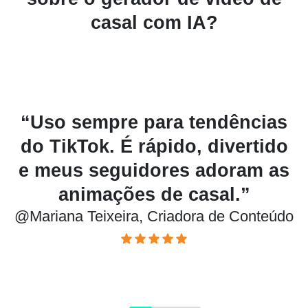
casal com IA?
s
“Transformar fotos em vídeos
o
animados é incrível. É como
s
entregar uma memória extra
aos meus clientes.”
do
@Rafael Montenegro, Fotógrafo