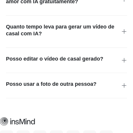
amor com IA gratuitamente?
Você pode abrir a ferramenta online e verificar as opções de
geração disponíveis para sua conta. Créditos, modelos,
configurações de saída e opções de download podem variar
Quanto tempo leva para gerar um vídeo de
de acordo com o plano.
casal com IA?
O tempo de geração depende do modelo selecionado,
resolução, configurações do clipe e demanda atual. Mantenha
o navegador aberto e revise a prévia quando o processamento
Posso editar o vídeo de casal gerado?
terminar.
Sim. Baixe a cena gerada ou continue no <a href="/pt-
br/editor-de-video">editor de vídeo com IA</a> para ajustar o
tempo e combinar vários clipes.
Posso usar a foto de outra pessoa?
Use fotos que você possui ou para as quais tem permissão de
uso. Mantenha as cenas geradas respeitosas, revise o
resultado antes de compartilhar e evite apresentar mídias
alteradas de forma enganosa.