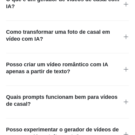
IA?
Ele cria vídeos curtos de casal a partir de um prompt de texto
ou uma foto de referência. Você descreve a cena, gera o clipe,
revisa o resultado e baixa ou continua editando.
Como transformar uma foto de casal em
vídeo com IA?
Envie uma foto de casal nítida, adicione uma ação simples e a
direção da câmera, depois gere. Um fundo limpo e rostos
visíveis geralmente fornecem ao modelo uma referência mais
Posso criar um vídeo romântico com IA
clara.
apenas a partir de texto?
Sim. Descreva as pessoas, local, ação, humor,
enquadramento e estilo visual. Texto para Vídeo é útil para
cenas fictícias ou quando você não deseja enviar uma
Quais prompts funcionam bem para vídeos
imagem de origem.
de casal?
Use uma cena e uma ação principal. Inclua a ocasião,
cenário, hora do dia, movimento da câmera e formato.
Prompts curtos e concretos são mais fáceis de refinar do que
Posso experimentar o gerador de vídeos de
longas listas de adjetivos.