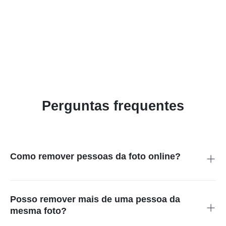
Perguntas frequentes
Como remover pessoas da foto online?
Carregue a imagem no insMind, marque a pessoa com o
pincel e inicie a remoção. Depois confira a prévia, retoque
áreas pequenas se necessário e baixe a foto editada.
Posso remover mais de uma pessoa da
mesma foto?