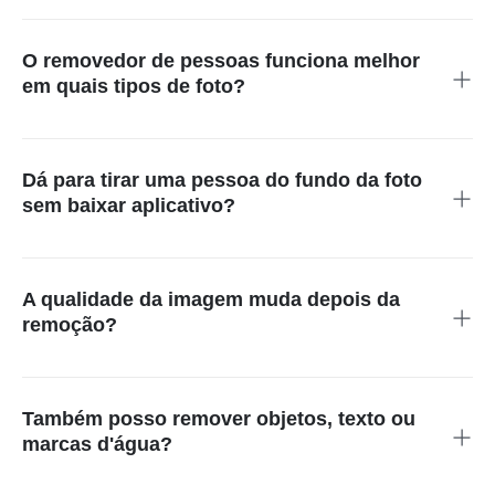
Sim. Você pode marcar todas as pessoas antes de iniciar ou
fazer a edição em etapas quando elas estiverem muito
próximas de detalhes importantes do fundo.
O removedor de pessoas funciona melhor
em quais tipos de foto?
Ele costuma funcionar melhor quando o fundo tem textura
contínua, como céu, parede, rua, areia, gramado ou fundo
desfocado. Fotos com muitos detalhes finos podem precisar
Dá para tirar uma pessoa do fundo da foto
de um retoque menor depois da primeira remoção.
sem baixar aplicativo?
Sim. A ferramenta funciona online no navegador. Você pode
carregar a foto, remover a pessoa e baixar o resultado sem
instalar um aplicativo separado.
A qualidade da imagem muda depois da
remoção?
A ferramenta tenta preservar a imagem original, mas o
resultado depende do fundo e da área marcada. Antes de
baixar, confira bordas, sombras e texturas; se algo parecer
Também posso remover objetos, texto ou
estranho, faça uma nova seleção menor.
marcas d'água?
Você pode marcar pequenos objetos nesta ferramenta. Para