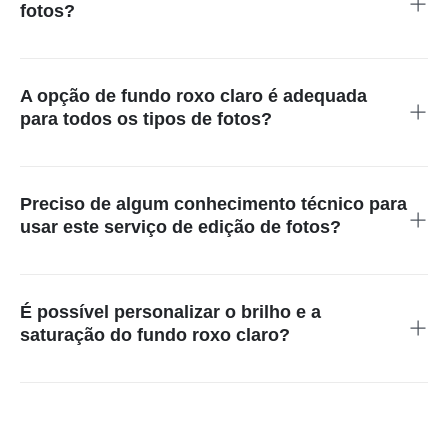
fotos?
Um fundo roxo claro oferece uma mistura de criatividade,
elegância e apelo visual, o que o torna uma excelente opção
para uma ampla gama de fotos. Essa cor pode destacar o
A opção de fundo roxo claro é adequada
tema de sua foto sem sobrecarregá-la, proporcionando um
para todos os tipos de fotos?
fundo calmo e sofisticado que aprimora a composição geral.
Sem dúvida! A opção de fundo roxo claro é versátil e pode
complementar diferentes tipos de fotos, sejam retratos
pessoais, imagens de produtos ou projetos criativos. Seu tom
Preciso de algum conhecimento técnico para
cativante acrescenta um charme e uma sofisticação
usar este serviço de edição de fotos?
exclusivos a todas as fotos.
Não são necessárias habilidades técnicas. Nossa plataforma
foi projetada para ser fácil de usar, permitindo que qualquer
pessoa transforme suas fotos com um fundo roxo claro
É possível personalizar o brilho e a
facilmente. Nossa interface intuitiva o guia pelo processo
saturação do fundo roxo claro?
passo a passo, tornando a edição de fotos acessível a todos.
Sim, o insMind oferece funcionalidades flexíveis de ajuste de
brilho e saturação, permitindo que os usuários ajustem o efeito
de cor do fundo roxo claro de acordo com suas necessidades.