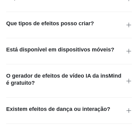
É uma ferramenta impulsionada por IA que aplica efeitos
criativos e animações às suas fotos automaticamente.
Que tipos de efeitos posso criar?
Você pode criar efeitos de dança, voo, Halloween e
cinematográficos e muito mais. Todos estão disponíveis na
biblioteca do criador de vídeos IA com efeitos.
Está disponível em dispositivos móveis?
Sim, a plataforma insMind funciona perfeitamente em
dispositivos móveis para geração e compartilhamento rápido
de vídeos.
O gerador de efeitos de vídeo IA da insMind
é gratuito?
Você pode acessar efeitos e modelos de vídeo IA gratuitos
durante o período de teste com upgrades premium opcionais
para recursos exclusivos.
Existem efeitos de dança ou interação?
Com certeza, os efeitos de animação de vídeo IA incluem
dança, interações de casal e outros modelos de movimento
realistas.