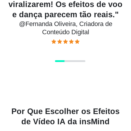
o
teaser de produto — parecia
d
editado profissionalmente."
@Lucas Mendes, Especialista em
Marketing
Por Que Escolher os Efeitos
de Vídeo IA da insMind