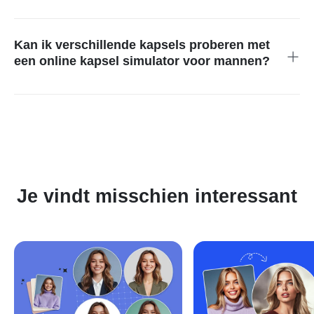
Met onze gratis online AI haarstijl tool voor mannen ontvangen
gebruikers nauwkeurige, hoogwaardige virtuele kapsels met
meerdere stijlopties.
Kan ik verschillende kapsels proberen met
een online kapsel simulator voor mannen?
De mogelijkheid om foto's te uploaden op onze mannen
haarstijl simulator stelt je in staat om verschillende stijlen op
jouw afbeeldingen uit te proberen met AI-nauwkeurigheid.
Je vindt misschien interessant