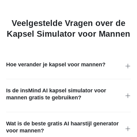
Veelgestelde Vragen over de
Kapsel Simulator voor Mannen
Hoe verander je kapsel voor mannen?
De insMind AI kapsel simulator laat gebruikers potentiële
kapsels en kleurvariaties bekijken voordat ze professionele
hairstylingdiensten boeken.
Is de insMind AI kapsel simulator voor
mannen gratis te gebruiken?
Onze online kapsel simulator voor mannen biedt gratis
toegang om verschillende kapsels uit te proberen.
Wat is de beste gratis AI haarstijl generator
voor mannen?