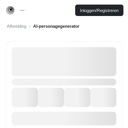
Inloggen/Registreren
Afbeelding
AI-personagegenerator