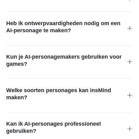
Een AI-personagegenerator is een programma dat op basis
van jouw invoer of prompts originele, aanpasbare personages
maakt. Die personages kun je gebruiken voor je merkidentiteit
Heb ik ontwerpvaardigheden nodig om een
en marketing, maar ook voor gameontwikkeling en het
AI-personage te maken?
vertellen van verhalen.
Nee. Met insMind heb je geen ontwerpkennis of technische
ervaring nodig. Het werkt heel eenvoudig: typ je personage-
idee als tekst en onze AI genereert het binnen enkele
Kun je AI-personagemakers gebruiken voor
seconden voor je.
games?
Ja. AI-personagemakers zijn een flexibele manier om
ontwerpers te helpen personages te maken voor allerlei
projecten, waaronder gameontwerp. Zo bespaar je tijd en werk
Welke soorten personages kan insMind
aan je gamepersonages, zonder in te leveren op kwaliteit.
maken?
Met de AI-personagegenerator van insMind zit je niet vast aan
één stijl. Je kunt elk type personage maken, zoals cartoon,
3D, computergraphics, anime, cyberpunk, Disney-
Kan ik AI-personages professioneel
geïnspireerd en meer. Beschrijf je idee in de prompt en de AI
gebruiken?
maakt er een levendig, expressief personage van.