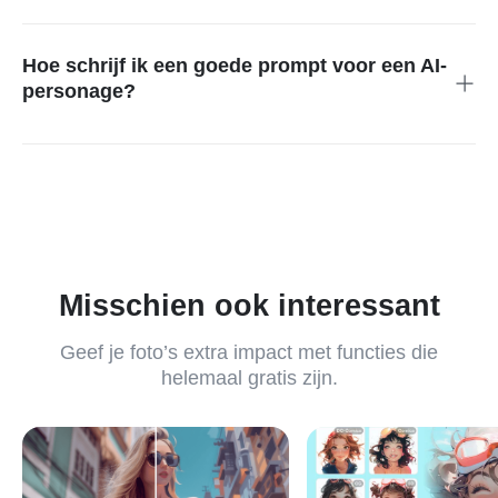
Ja, je kunt de AI-personages die je hebt gemaakt gebruiken
voor professionele doeleinden. Houd er wel rekening mee dat
dit recht per platform kan verschillen. Controleer daarom altijd
Hoe schrijf ik een goede prompt voor een AI-
de algemene voorwaarden van het platform dat je gebruikt en
personage?
volg die zorgvuldig om juridische problemen te voorkomen.
Beschrijf je personage zo concreet mogelijk, zodat de AI-
personagegenerator precies weet wat je wilt maken. Denk aan
vaardigheden, houding, uiterlijk, kleding, sfeer en andere
details. Hoe specifieker je beschrijving, hoe unieker en
nauwkeuriger het resultaat. Probeer ook verschillende
prompts, genres en stijlen om meer uit de creatieve
mogelijkheden van de generator te halen.
Misschien ook interessant
Geef je foto’s extra impact met functies die
helemaal gratis zijn.