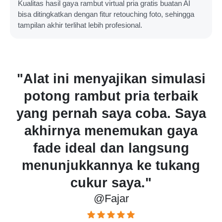
Kualitas hasil gaya rambut virtual pria gratis buatan AI
bisa ditingkatkan dengan fitur retouching foto, sehingga
tampilan akhir terlihat lebih profesional.
yajikan simulasi
"Generator gaya
ut pria terbaik
ini memberi ba
saya coba. Saya
alternatif den
enemukan gaya
tinggi. Saya bis
 dan langsung
gaya potong r
nya ke tukang
tidak cocok ber
r saya."
ini.
Fajar
@Tauf