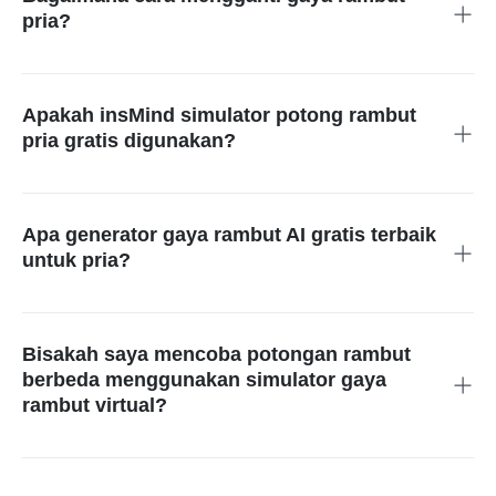
pria?
Simulator gaya rambut berbasis AI dari insMind
memungkinkan Anda melihat pratinjau gaya rambut dan
variasi warna sebelum memesan layanan profesional.
Apakah insMind simulator potong rambut
pria gratis digunakan?
Simulator potong rambut pria online ini memberikan akses
penuh gratis untuk mencoba berbagai potongan rambut.
Apa generator gaya rambut AI gratis terbaik
untuk pria?
Dengan generator gaya rambut AI gratis untuk pria dari kami,
Anda mendapatkan preview gaya rambut virtual berkualitas
tinggi dengan berbagai pilihan model.
Bisakah saya mencoba potongan rambut
berbeda menggunakan simulator gaya
rambut virtual?
Dengan kemampuan unggah foto pada aplikasi simulasi gaya
rambut pria, Anda bisa mencoba berbagai gaya rambut
langsung pada gambar Anda dengan presisi AI.