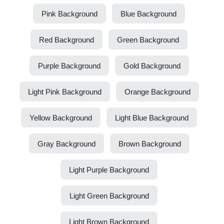
Pink Background
Blue Background
Red Background
Green Background
Purple Background
Gold Background
Light Pink Background
Orange Background
Yellow Background
Light Blue Background
Gray Background
Brown Background
Light Purple Background
Light Green Background
Light Brown Background