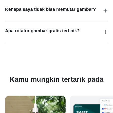
langkah cepat dan mudah ini. Pertama, kamu harus
lancar dan efisien.
mengunjungi situs web insMind dan membuat akun untuk
Kenapa saya tidak bisa memutar gambar?
menggunakan semua fiturnya. Kedua, upload gambar yang
Solusinya terletak pada penggunaan alat pemutar foto yang
ingin diedit atau diputar. Ketiga, klik ikon "Balik" dan pilih apa
tepat. insMind menawarkan antarmuka yang ramah pengguna
kamu mau membalik gambar secara vertikal atau horizontal.
untuk memastikan fotomu berorientasi sempurna.
Terakhir, unduh gambar yang kamu balikkan dengan mengklik
Apa rotator gambar gratis terbaik?
tombol unduh di sisi kanan atas layarmu, pilih format dan
Rotator gambar gratis terbaik di pasaran saat ini adalah
kualitas yang kamu mau, lalu klik "Unduh".
insMind. Putar gambarmu secara vertikal dan horizontal
dengan mudah agar selaras dengan penglihatanmu. insMind
juga menawarkan berbagai fitur seperti AI image expander,
image enhancement, image cropper, dan masih banyak lagi
alat lain untuk menyempurnakan gambar atau fotomu.
Kamu mungkin tertarik pada