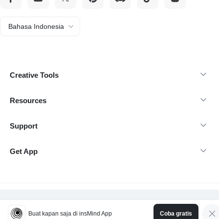
Bahasa Indonesia
Creative Tools
Resources
Support
Get App
Hak Cipta 2026 insMind - Semua hak dilindungi.
Buat kapan saja di insMind App
Coba gratis