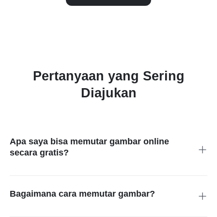
Pertanyaan yang Sering
Diajukan
Apa saya bisa memutar gambar online
secara gratis?
Ya, kamu bisa memutar gambar apa pun secara online secara
gratis dengan insMind. Balik dan putar gambarmu secara
vertikal atau horizontal dengan mudah menggunakan insMind,
Bagaimana cara memutar gambar?
selesaikan semua kebutuhan rotasi gambarmu. Fitur gratis ini
Kamu bisa memutar gambar dengan insMind menggunakan
dapat diakses secara online, memastikan alur kerja yang