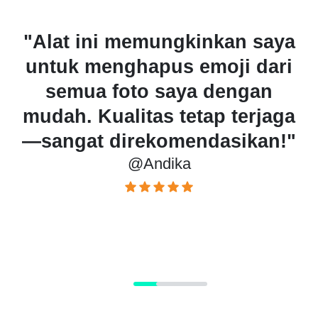
inkan saya
"Alat AI ini dengan
emoji dari
menghapus semua sti
a dengan
menghalangi area pent
tap terjaga
gambar. Sangat m
ndasikan!"
digunakan!"
@Rina