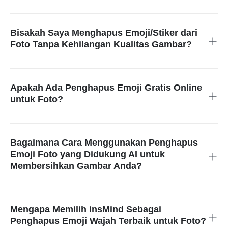
Anda dapat mengunggah gambar Anda ke sistem AI yang
akan menghapus stiker di foto yang disorot dengan tepat.
Bisakah Saya Menghapus Emoji/Stiker dari
Foto Tanpa Kehilangan Kualitas Gambar?
Ya! Alat yang kami sediakan melindungi elemen latar belakang
serta detail sekitar selama proses pengeditan.
Apakah Ada Penghapus Emoji Gratis Online
untuk Foto?
Ya! Jika Anda tidak perlu mengunduh gambar dengan resolusi
ultra tinggi, insMind hadir sebagai platform online yang
sepenuhnya gratis yang tidak memerlukan proses
Bagaimana Cara Menggunakan Penghapus
pengunduhan.
Emoji Foto yang Didukung AI untuk
Membersihkan Gambar Anda?
Cukup sorot emoji di foto dan AI akan menangani sisanya.
Mengapa Memilih insMind Sebagai
Penghapus Emoji Wajah Terbaik untuk Foto?