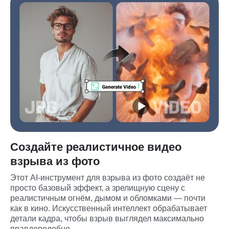
Создайте реалистичное видео
взрыва из фото
Этот AI-инструмент для взрыва из фото создаёт не 
просто базовый эффект, а зрелищную сцену с 
реалистичным огнём, дымом и обломками — почти 
как в кино. Искусственный интеллект обрабатывает 
детали кадра, чтобы взрыв выглядел максимально 
правдоподобно.