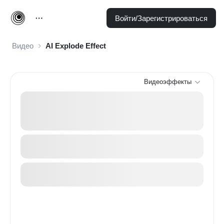
Войти/Зарегистрироваться
Видео
AI Explode Effect
Видеоэффекты