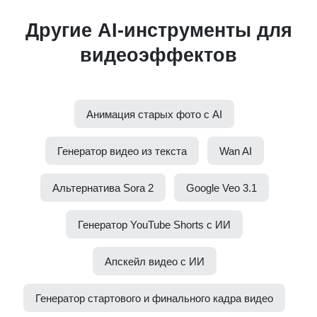
Другие AI-инструменты для
видеоэффектов
Анимация старых фото с AI
Генератор видео из текста
Wan AI
Альтернатива Sora 2
Google Veo 3.1
Генератор YouTube Shorts с ИИ
Апскейл видео с ИИ
Генератор стартового и финального кадра видео