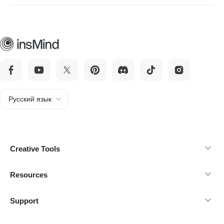
ИИ-эффект взрыва и быструю обработку — всё на
простой и удобной платформе. Поэтому сервис
выигрывает у других приложений.
Русский язык
Creative Tools
Resources
Support