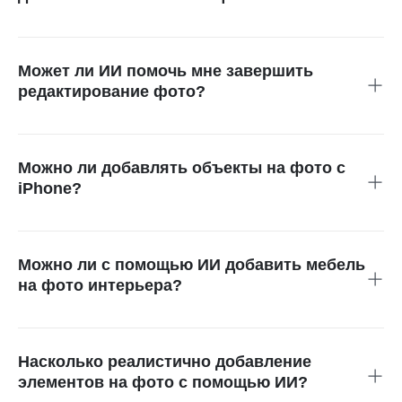
Да, теперь вы можете легко добавить элементы на фото с
помощью ИИ. Эта функция сделала редактирование
фотографий быстрее, удобнее и надёжнее. Благодаря
Может ли ИИ помочь мне завершить
точной работе ИИ от insMind, процесс создания
редактирование фото?
изображений стал максимально плавным.
Если вам кажется, что на фото чего-то не хватает, ИИ
действительно может дополнить изображение. С
помощью insMind вы сможете добавить объект на фото,
Можно ли добавлять объекты на фото с
заменить нежелательные элементы и отредактировать
iPhone?
снимок по своему усмотрению.
Конечно. Вы можете добавлять предметы на фото с
помощью insMind как на iPhone, так и на Android. Просто
откройте браузер, перейдите на сайт insmind.com,
Можно ли с помощью ИИ добавить мебель
загрузите фото, выделите нужную область, введите
на фото интерьера?
описание — и начните редактировать.
Да, с помощью ИИ вы можете добавить мебель на фото.
Это позволит не только заменить предметы интерьера, но
и визуализировать различные варианты планировки и
Насколько реалистично добавление
стиля. Просто опишите, что вы хотите видеть — и ИИ
элементов на фото с помощью ИИ?
сделает всё за считанные секунды.