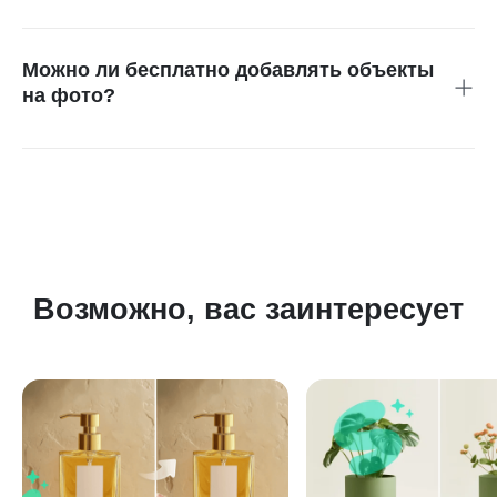
Очень реалистично! insMind использует
интеллектуальный ИИ, который точно распознаёт
выделенную область и эффективно интерпретирует ваш
Можно ли бесплатно добавлять объекты
запрос, обеспечивая естественное размещение объекта
на фото?
на фото.
Безусловно! insMind можно использовать бесплатно. Вы
можете сохранять изображения в стандартном качестве
без ограничений. А если вам нужно высокое качество без
водяного знака — просто перейдите на версию Pro.
Возможно, вас заинтересует