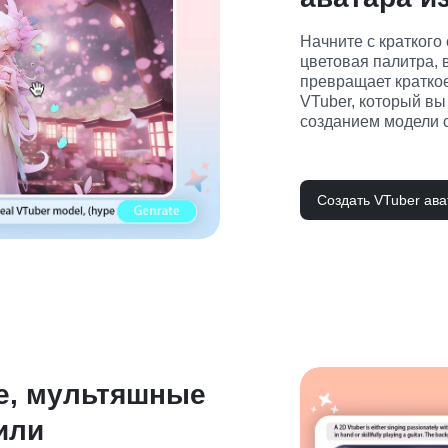
Начните с краткого 
цветовая палитра, 
превращает краткое
VTuber, который вы
созданием модели с
Создать VTuber ава
е, мультяшные
или