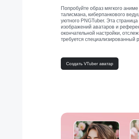
Попробуйте образ мягкого аниме 
талисмана, киберпанкового ведущ
уютного PNGTuber. Эта страница 
изображений аватаров и референ
окончательной настройки, отслеж
требуется специализированный р
Создать VTuber аватар