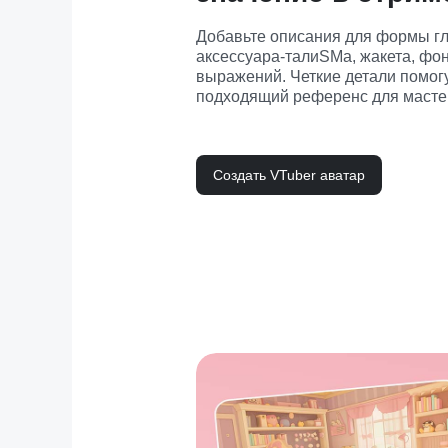
Добавьте описания для формы гл
аксессуара-талиSMа, жакета, фон
выражений. Четкие детали помогут
подходящий референс для масте
Создать VTuber аватар