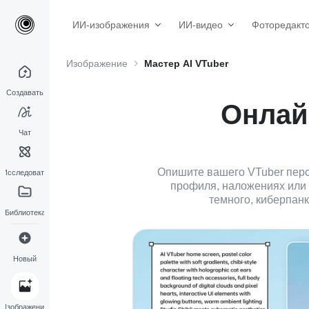
ИИ-изображения
ИИ-видео
Фоторедакт
Изображение
Мастер AI VTuber
Создавать
Онлай
Чат
Опишите вашего VTuber персо
Исследовать
профиля, наложениях или 
темного, киберпан
Библиотека
Новый
Изображение