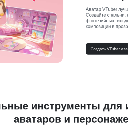
Аватар VTuber лучш
Создайте спальни, 
фэнтезийных гильди
композиции в прозр
Создать VTuber ава
ьные инструменты для и
аватаров и персонаж