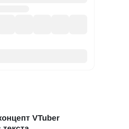
концепт VTuber
 текста