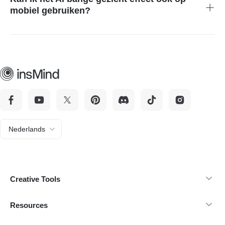
mobiel gebruiken?
Ja, de AI bange gezicht video maker werkt soepel in zowel
desktop- als mobiele browsers.
Nederlands
Creative Tools
Resources