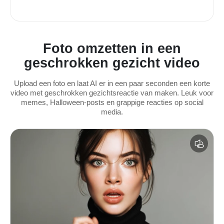
Foto omzetten in een
geschrokken gezicht video
Upload een foto en laat AI er in een paar seconden een korte
video met geschrokken gezichtsreactie van maken. Leuk voor
memes, Halloween-posts en grappige reacties op social
media.