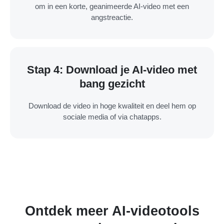
om in een korte, geanimeerde AI-video met een
angstreactie.
Stap 4: Download je AI-video met
bang gezicht
Download de video in hoge kwaliteit en deel hem op
sociale media of via chatapps.
Ontdek meer AI-videotools