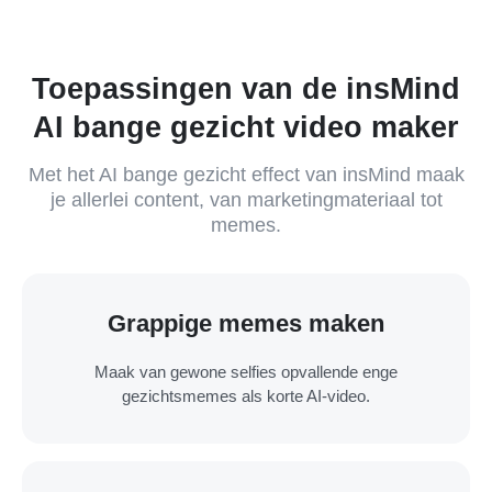
Toepassingen van de insMind
AI bange gezicht video maker
Met het AI bange gezicht effect van insMind maak
je allerlei content, van marketingmateriaal tot
memes.
Grappige memes maken
Maak van gewone selfies opvallende enge
gezichtsmemes als korte AI-video.