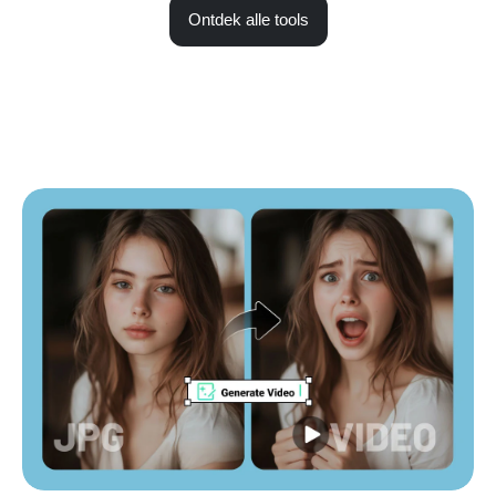
Ontdek alle tools