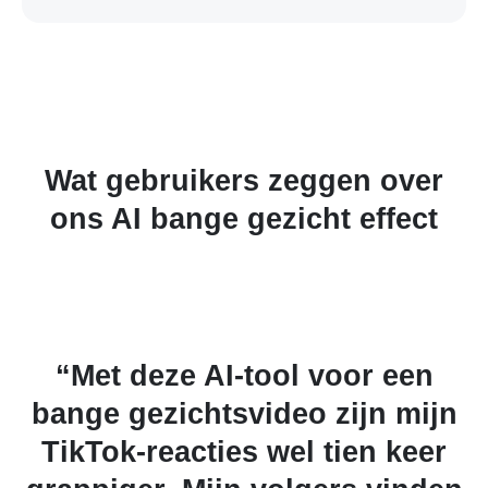
Wat gebruikers zeggen over
ons AI bange gezicht effect
in
“Met deze AI-tool voor een
bange gezichtsvideo zijn mijn
H
en
TikTok-reacties wel tien keer