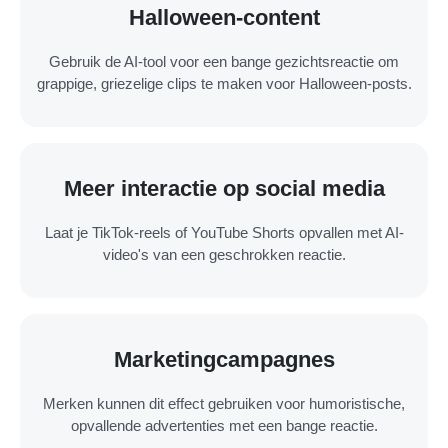
Halloween-content
Gebruik de AI-tool voor een bange gezichtsreactie om
grappige, griezelige clips te maken voor Halloween-posts.
Meer interactie op social media
Laat je TikTok-reels of YouTube Shorts opvallen met AI-
video's van een geschrokken reactie.
Marketingcampagnes
Merken kunnen dit effect gebruiken voor humoristische,
opvallende advertenties met een bange reactie.