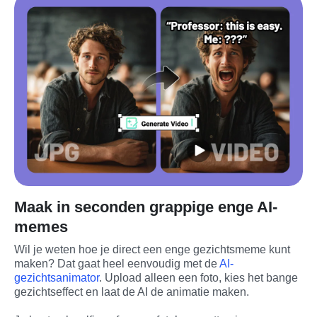
Maak in seconden grappige enge AI-
memes
Wil je weten hoe je direct een enge gezichtsmeme kunt 
maken? Dat gaat heel eenvoudig met de 
AI-
gezichtsanimator
. Upload alleen een foto, kies het bange 
gezichtseffect en laat de AI de animatie maken.