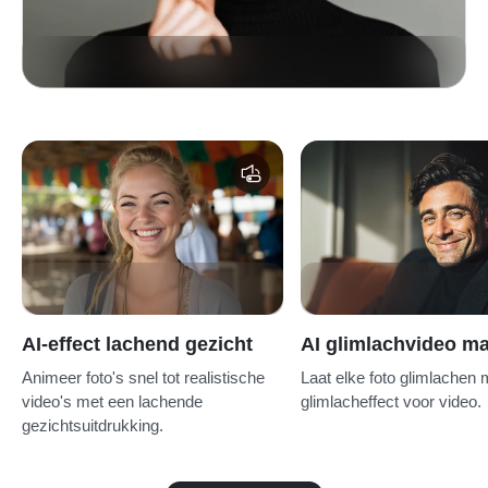
AI-effect lachend gezicht
AI glimlachvideo m
Animeer foto's snel tot realistische
Laat elke foto glimlachen 
video's met een lachende
glimlacheffect voor video.
gezichtsuitdrukking.