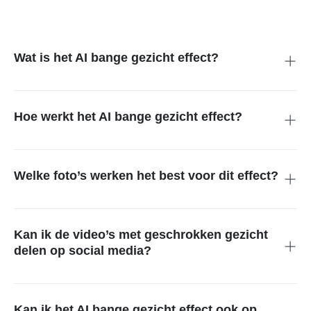
Wat is het AI bange gezicht effect?
Dit is een AI-effect dat van foto’s video’s maakt waarin iemand
geschrokken kijkt. Met insMind krijg je realistische
gezichtsuitdrukkingen.
Hoe werkt het AI bange gezicht effect?
De AI herkent gezichtskenmerken en animeert ze tot een
realistische angstreactie met grote ogen en opgetrokken
wenkbrauwen.
Welke foto’s werken het best voor dit effect?
Duidelijke foto’s van voren geven de meest natuurlijke
resultaten.
Kan ik de video’s met geschrokken gezicht
delen op social media?
Ja! Je kunt ze downloaden en posten op Instagram of ergens
anders.
Kan ik het AI bange gezicht effect ook op